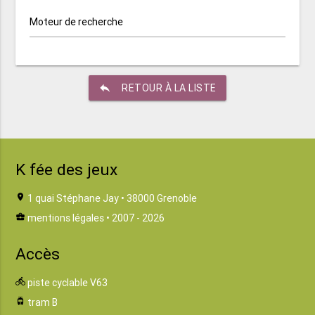
Moteur de recherche
reply
RETOUR À LA LISTE
K fée des jeux
location_on
1 quai Stéphane Jay • 38000 Grenoble
business_center
mentions légales
• 2007 - 2026
Accès
directions_bike
piste cyclable V63
tram
tram B