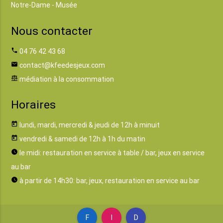
Notre-Dame - Musée
Nous contacter
phone
04 76 42 43 68
email
contact@kfeedesjeux.com
balance
médiation à la consommation
Horaires
today
lundi, mardi, mercredi & jeudi de 12h à minuit
today
vendredi & samedi de 12h à 1h du matin
watch_later
le midi: restauration en service à table / bar, jeux en service
au bar
watch_later
à partir de 14h30: bar, jeux, restauration en service au bar
F
I
D