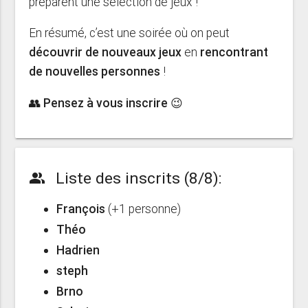
préparent une sélection de jeux !
En résumé, c’est une soirée où on peut
découvrir de nouveaux jeux
en
rencontrant
de nouvelles personnes
!
👥 Pensez à vous inscrire 😉
Liste des inscrits (8/8):
people_alt
François
(+1 personne)
Théo
Hadrien
steph
Brno