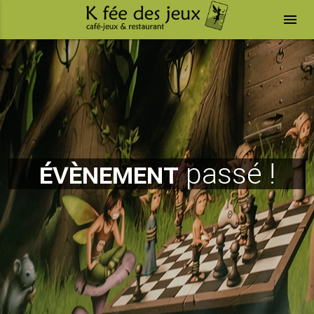
menu
évènement
passé !