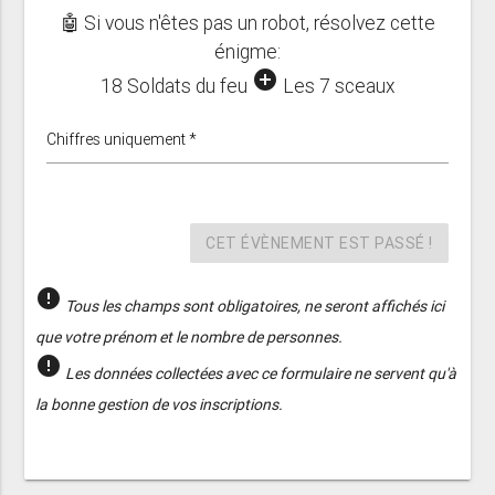
🤖 Si vous n'êtes pas un robot, résolvez cette
énigme:
add_circle
18 Soldats du feu
Les 7 sceaux
Chiffres uniquement *
CET ÉVÈNEMENT EST PASSÉ !
error
Tous les champs sont obligatoires, ne seront affichés ici
que votre prénom et le nombre de personnes.
error
Les données collectées avec ce formulaire ne servent qu'à
la bonne gestion de vos inscriptions.