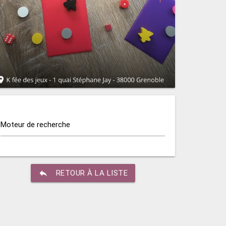
Moteur de recherche
reply
RETOUR À LA LISTE