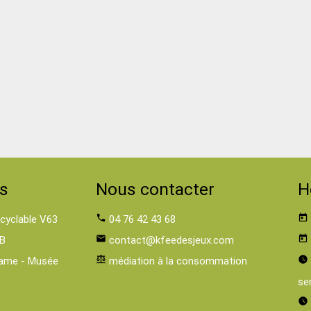
s
Nous contacter
H
 cyclable V63
phone
04 76 42 43 68
today
B
email
contact@kfeedesjeux.com
today
ame - Musée
balance
médiation à la consommation
watch_later
se
watch_later