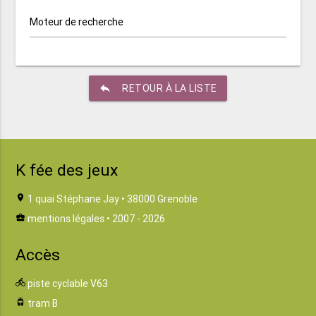
Moteur de recherche
reply
RETOUR À LA LISTE
K fée des jeux
location_on
1 quai Stéphane Jay • 38000 Grenoble
business_center
mentions légales
• 2007 - 2026
Accès
directions_bike
piste cyclable V63
tram
tram B