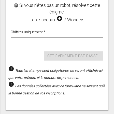
🤖 Si vous n'êtes pas un robot, résolvez cette
énigme:
add_circle
Les 7 sceaux
7 Wonders
Chiffres uniquement *
CET ÉVÈNEMENT EST PASSÉ !
error
Tous les champs sont obligatoires, ne seront affichés ici
que votre prénom et le nombre de personnes.
error
Les données collectées avec ce formulaire ne servent qu'à
la bonne gestion de vos inscriptions.