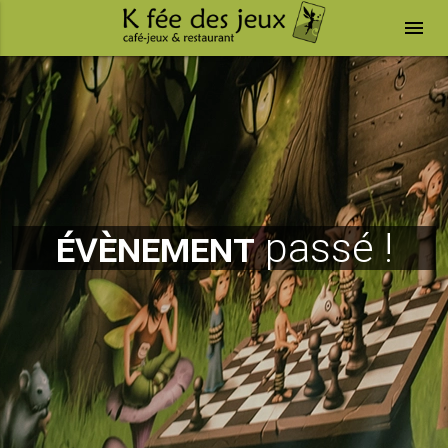
menu
évènement
passé !