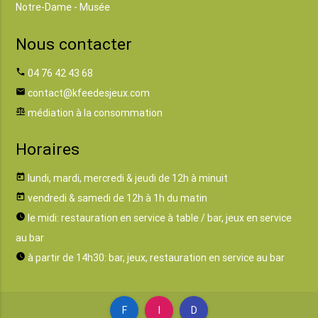
Notre-Dame - Musée
Nous contacter
phone
04 76 42 43 68
email
contact@kfeedesjeux.com
balance
médiation à la consommation
Horaires
today
lundi, mardi, mercredi & jeudi de 12h à minuit
today
vendredi & samedi de 12h à 1h du matin
watch_later
le midi: restauration en service à table / bar, jeux en service
au bar
watch_later
à partir de 14h30: bar, jeux, restauration en service au bar
F
I
D