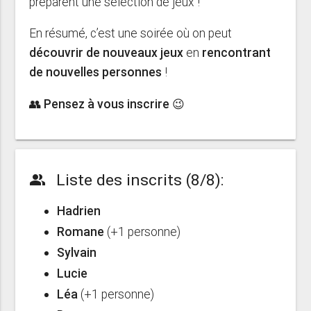
préparent une sélection de jeux !
En résumé, c’est une soirée où on peut
découvrir de nouveaux jeux
en
rencontrant
de nouvelles personnes
!
👥 Pensez à vous inscrire 😉
Liste des inscrits (8/8):
people_alt
Hadrien
Romane
(+1 personne)
Sylvain
Lucie
Léa
(+1 personne)