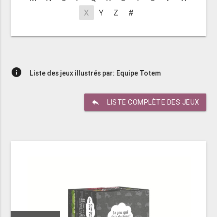
X
Y
Z
#
info
Liste des jeux illustrés par: Equipe Totem
reply
LISTE COMPLÈTE DES JEUX