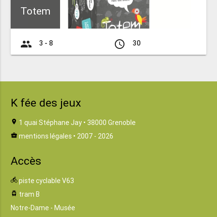
Totem
group
access_time
3 - 8
30
K fée des jeux
location_on
1 quai Stéphane Jay • 38000 Grenoble
business_center
mentions légales
• 2007 - 2026
Accès
directions_bike
piste cyclable V63
tram
tram B
Notre-Dame - Musée