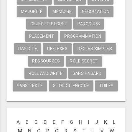
MAJORITÉ
MÉMOIRE
NÉGOCIATION
OBJECTIF SECRET
PARCOURS
PLACEMENT
PROGRAMMATION
RAPIDITÉ
REFLEXES
RÈGLES SIMPLES
RESSOURCES
RÔLE SECRET
ROLL AND WRITE
SANS HASARD
SANS TEXTE
STOP OU ENCORE
TUILES
A
B
C
D
E
F
G
H
I
J
K
L
M
N
O
P
Q
R
S
T
U
V
W