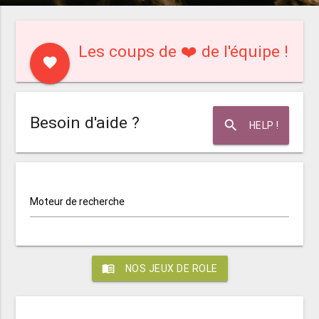
Les coups de ❤️ de l'équipe !
favorite
Besoin d'aide ?
search
HELP !
Moteur de recherche
menu_book
NOS JEUX DE ROLE