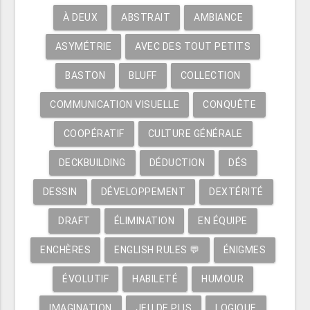
À DEUX
ABSTRAIT
AMBIANCE
ASYMÉTRIE
AVEC DES TOUT PETITS
BASTON
BLUFF
COLLECTION
COMMUNICATION VISUELLE
CONQUÊTE
COOPÉRATIF
CULTURE GÉNÉRALE
DECKBUILDING
DÉDUCTION
DÉS
DESSIN
DÉVELOPPEMENT
DEXTÉRITÉ
DRAFT
ÉLIMINATION
EN ÉQUIPE
ENCHÈRES
ENGLISH RULES 💬
ÉNIGMES
ÉVOLUTIF
HABILETÉ
HUMOUR
IMAGINATION
JEU DE PLIS
LOGIQUE