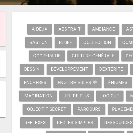
À DEUX
ABSTRAIT
AMBIANCE
AS
BASTON
BLUFF
COLLECTION
COM
COOPÉRATIF
CULTURE GÉNÉRALE
DE
DESSIN
DÉVELOPPEMENT
DEXTÉRITÉ
ENCHÈRES
ENGLISH RULES 💬
ÉNIGMES
IMAGINATION
JEU DE PLIS
LOGIQUE
OBJECTIF SECRET
PARCOURS
PLACEME
REFLEXES
RÈGLES SIMPLES
RESSOURCES