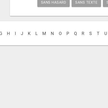
SANS HASARD
SANS TEXTE
G
H
I
J
K
L
M
N
O
P
Q
R
S
T
U