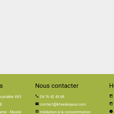
s
Nous contacter
H
 cyclable V63
phone
04 76 42 43 68
today
B
email
contact@kfeedesjeux.com
today
ame - Musée
balance
médiation à la consommation
watch_later