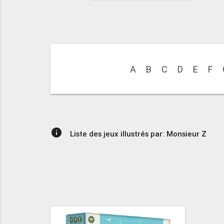
A
B
C
D
E
F
info
Liste des jeux illustrés par: Monsieur Z