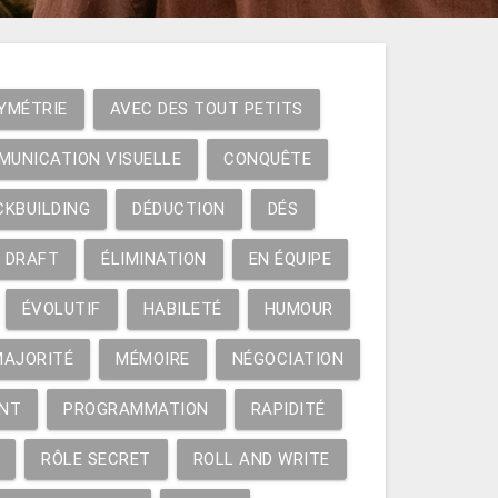
YMÉTRIE
AVEC DES TOUT PETITS
MUNICATION VISUELLE
CONQUÊTE
CKBUILDING
DÉDUCTION
DÉS
DRAFT
ÉLIMINATION
EN ÉQUIPE
ÉVOLUTIF
HABILETÉ
HUMOUR
MAJORITÉ
MÉMOIRE
NÉGOCIATION
NT
PROGRAMMATION
RAPIDITÉ
RÔLE SECRET
ROLL AND WRITE