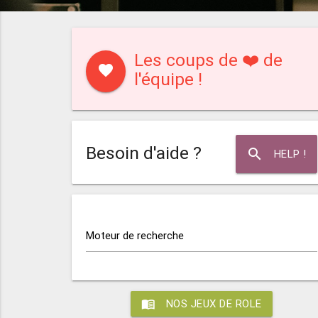
Les coups de ❤️ de
favorite
l'équipe !
Besoin d'aide ?
search
HELP !
Moteur de recherche
menu_book
NOS JEUX DE ROLE