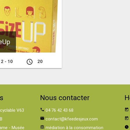
eUp
access_time
2 - 10
20
s
Nous contacter
H
 cyclable V63
phone
04 76 42 43 68
today
B
email
contact@kfeedesjeux.com
today
ame - Musée
balance
médiation à la consommation
watch_later