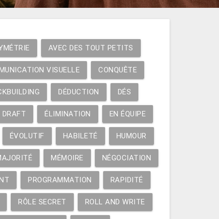
YMÉTRIE
AVEC DES TOUT PETITS
MUNICATION VISUELLE
CONQUÊTE
CKBUILDING
DÉDUCTION
DÉS
DRAFT
ÉLIMINATION
EN ÉQUIPE
ÉVOLUTIF
HABILETÉ
HUMOUR
MAJORITÉ
MÉMOIRE
NÉGOCIATION
NT
PROGRAMMATION
RAPIDITÉ
RÔLE SECRET
ROLL AND WRITE