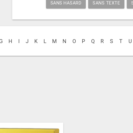
SANS HASARD
SANS TEXTE
G
H
I
J
K
L
M
N
O
P
Q
R
S
T
U