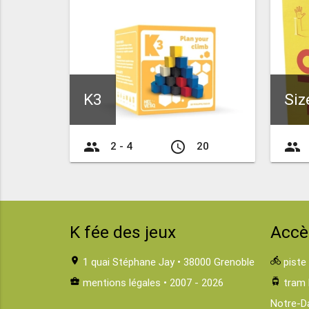
K3
Siz
group
access_time
group
2 - 4
20
K fée des jeux
Accè
location_on
1 quai Stéphane Jay • 38000 Grenoble
directions_bike
piste
business_center
mentions légales
• 2007 - 2026
tram
tram 
Notre-D