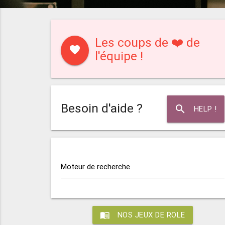
Les coups de ❤️ de
favorite
l'équipe !
Besoin d'aide ?
search
HELP !
Moteur de recherche
menu_book
NOS JEUX DE ROLE