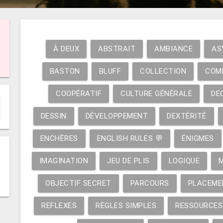
À DEUX
ABSTRAIT
AMBIANCE
AS
BASTON
BLUFF
COLLECTION
COM
COOPÉRATIF
CULTURE GÉNÉRALE
DE
DESSIN
DÉVELOPPEMENT
DEXTÉRITÉ
ENCHÈRES
ENGLISH RULES 💬
ÉNIGMES
IMAGINATION
JEU DE PLIS
LOGIQUE
OBJECTIF SECRET
PARCOURS
PLACEME
REFLEXES
RÈGLES SIMPLES
RESSOURCES