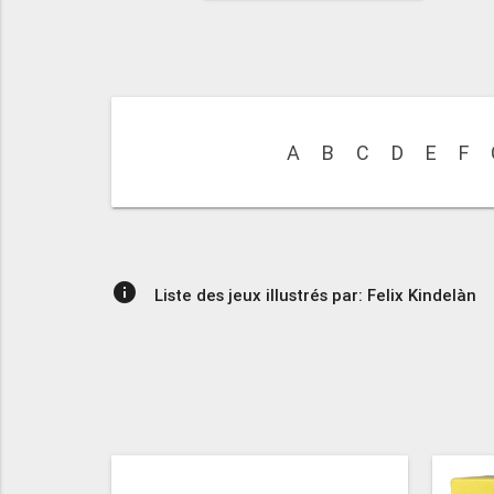
A
B
C
D
E
F
info
Liste des jeux illustrés par: Felix Kindelàn