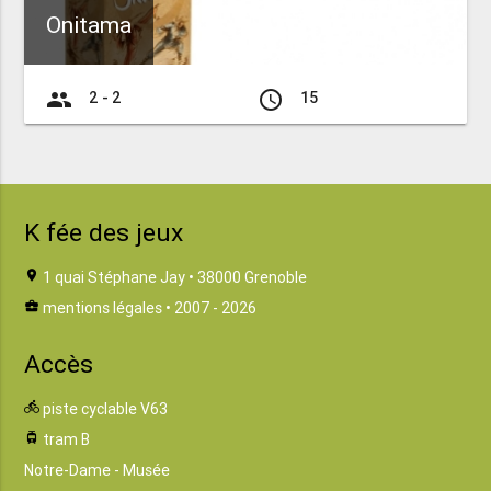
Onitama
group
access_time
2 - 2
15
K fée des jeux
location_on
1 quai Stéphane Jay • 38000 Grenoble
business_center
mentions légales
• 2007 - 2026
Accès
directions_bike
piste cyclable V63
tram
tram B
Notre-Dame - Musée