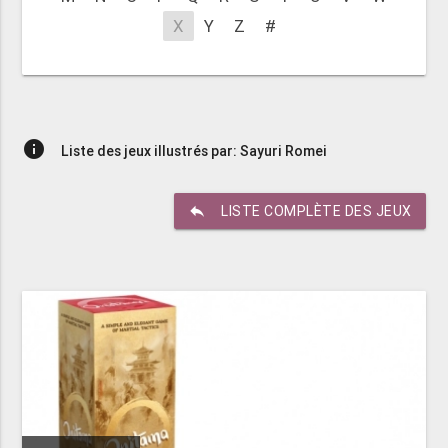
X
Y
Z
#
info
Liste des jeux illustrés par: Sayuri Romei
reply
LISTE COMPLÈTE DES JEUX