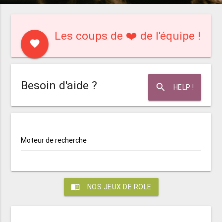
Les coups de ❤️ de l'équipe !
favorite
Besoin d'aide ?
search
HELP !
Moteur de recherche
menu_book
NOS JEUX DE ROLE