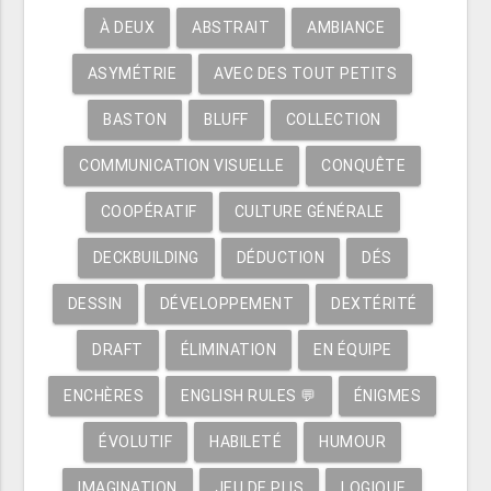
À DEUX
ABSTRAIT
AMBIANCE
ASYMÉTRIE
AVEC DES TOUT PETITS
BASTON
BLUFF
COLLECTION
COMMUNICATION VISUELLE
CONQUÊTE
COOPÉRATIF
CULTURE GÉNÉRALE
DECKBUILDING
DÉDUCTION
DÉS
DESSIN
DÉVELOPPEMENT
DEXTÉRITÉ
DRAFT
ÉLIMINATION
EN ÉQUIPE
ENCHÈRES
ENGLISH RULES 💬
ÉNIGMES
ÉVOLUTIF
HABILETÉ
HUMOUR
IMAGINATION
JEU DE PLIS
LOGIQUE