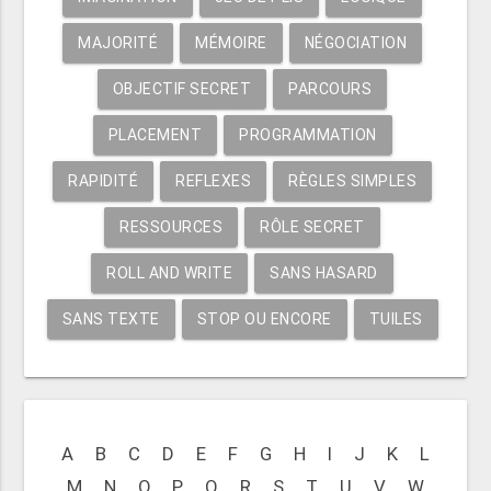
MAJORITÉ
MÉMOIRE
NÉGOCIATION
OBJECTIF SECRET
PARCOURS
PLACEMENT
PROGRAMMATION
RAPIDITÉ
REFLEXES
RÈGLES SIMPLES
RESSOURCES
RÔLE SECRET
ROLL AND WRITE
SANS HASARD
SANS TEXTE
STOP OU ENCORE
TUILES
A
B
C
D
E
F
G
H
I
J
K
L
M
N
O
P
Q
R
S
T
U
V
W