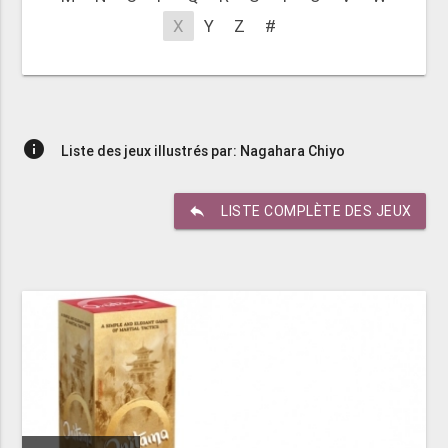
X
Y
Z
#
info
Liste des jeux illustrés par: Nagahara Chiyo
reply
LISTE COMPLÈTE DES JEUX