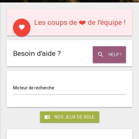
Les coups de ❤️ de l'équipe !
favorite
Besoin d'aide ?
search
HELP !
Moteur de recherche
menu_book
NOS JEUX DE ROLE