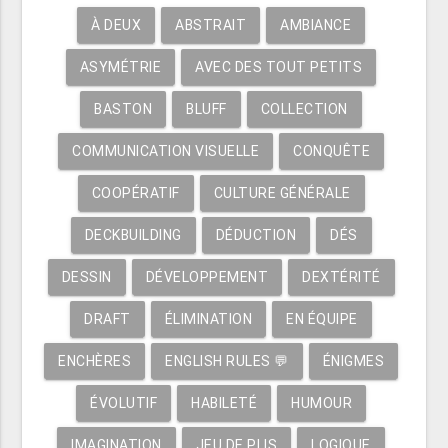
À DEUX
ABSTRAIT
AMBIANCE
ASYMÉTRIE
AVEC DES TOUT PETITS
BASTON
BLUFF
COLLECTION
COMMUNICATION VISUELLE
CONQUÊTE
COOPÉRATIF
CULTURE GÉNÉRALE
DECKBUILDING
DÉDUCTION
DÉS
DESSIN
DÉVELOPPEMENT
DEXTÉRITÉ
DRAFT
ÉLIMINATION
EN ÉQUIPE
ENCHÈRES
ENGLISH RULES 💬
ÉNIGMES
ÉVOLUTIF
HABILETÉ
HUMOUR
IMAGINATION
JEU DE PLIS
LOGIQUE