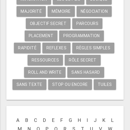
MAJORITÉ
MÉMOIRE
NÉGOCIATION
OBJECTIF SECRET
PARCOURS
PLACEMENT
PROGRAMMATION
RAPIDITÉ
REFLEXES
RÈGLES SIMPLES
RESSOURCES
RÔLE SECRET
ROLL AND WRITE
SANS HASARD
SANS TEXTE
STOP OU ENCORE
TUILES
A
B
C
D
E
F
G
H
I
J
K
L
M
N
O
P
Q
R
S
T
U
V
W