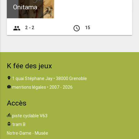
Onitama
group
access_time
2 - 2
15
K fée des jeux
location_on
1 quai Stéphane Jay • 38000 Grenoble
business_center
mentions légales
• 2007 - 2026
Accès
directions_bike
piste cyclable V63
tram
tram B
Notre-Dame - Musée