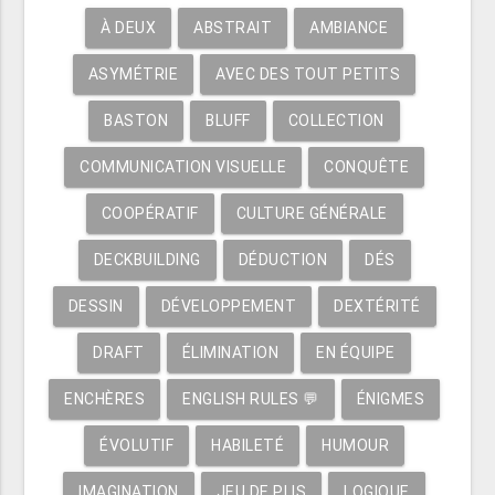
À DEUX
ABSTRAIT
AMBIANCE
ASYMÉTRIE
AVEC DES TOUT PETITS
BASTON
BLUFF
COLLECTION
COMMUNICATION VISUELLE
CONQUÊTE
COOPÉRATIF
CULTURE GÉNÉRALE
DECKBUILDING
DÉDUCTION
DÉS
DESSIN
DÉVELOPPEMENT
DEXTÉRITÉ
DRAFT
ÉLIMINATION
EN ÉQUIPE
ENCHÈRES
ENGLISH RULES 💬
ÉNIGMES
ÉVOLUTIF
HABILETÉ
HUMOUR
IMAGINATION
JEU DE PLIS
LOGIQUE