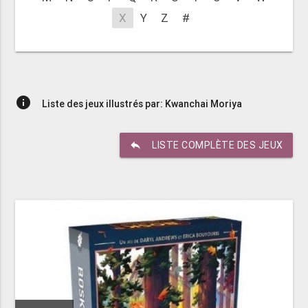
X
Y
Z
#
info
Liste des jeux illustrés par: Kwanchai Moriya
reply
LISTE COMPLÈTE DES JEUX