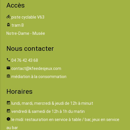
Accès
directions_bike
piste cyclable V63
tram
tram B
Notre-Dame - Musée
Nous contacter
phone
04 76 42 43 68
email
contact@kfeedesjeux.com
balance
médiation à la consommation
Horaires
today
lundi, mardi, mercredi & jeudi de 12h à minuit
today
vendredi & samedi de 12h à 1h du matin
watch_later
le midi: restauration en service à table / bar, jeux en service
au bar