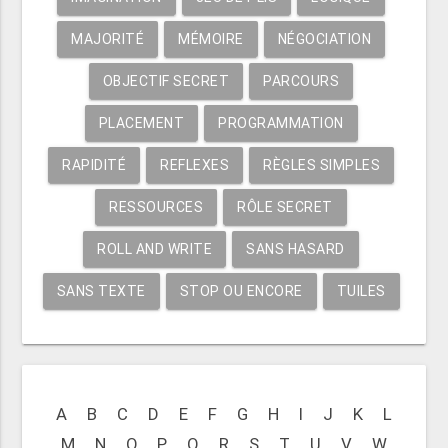
MAJORITÉ
MÉMOIRE
NÉGOCIATION
OBJECTIF SECRET
PARCOURS
PLACEMENT
PROGRAMMATION
RAPIDITÉ
REFLEXES
RÈGLES SIMPLES
RESSOURCES
RÔLE SECRET
ROLL AND WRITE
SANS HASARD
SANS TEXTE
STOP OU ENCORE
TUILES
A
B
C
D
E
F
G
H
I
J
K
L
M
N
O
P
Q
R
S
T
U
V
W