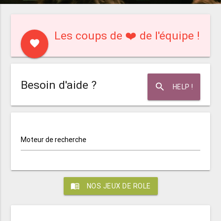
Les coups de ❤️ de l'équipe !
favorite
Besoin d'aide ?
search
HELP !
Moteur de recherche
menu_book
NOS JEUX DE ROLE