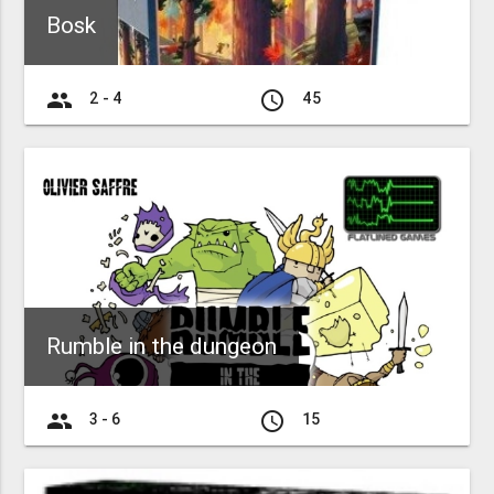
Bosk
group
access_time
2 - 4
45
Rumble in the dungeon
group
access_time
3 - 6
15