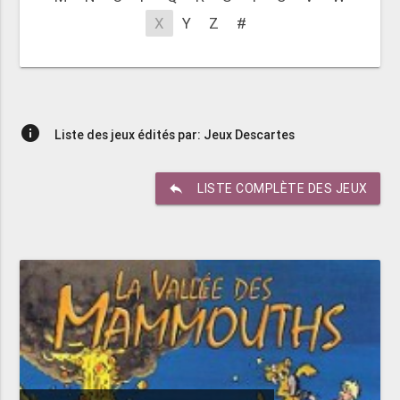
X
Y
Z
#
info
Liste des jeux édités par: Jeux Descartes
reply
LISTE COMPLÈTE DES JEUX