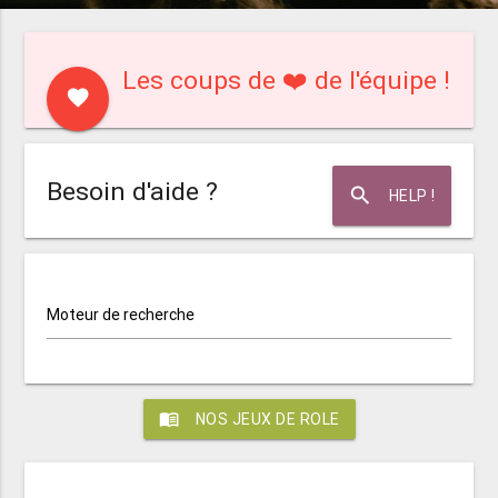
Les coups de ❤️ de l'équipe !
favorite
Besoin d'aide ?
search
HELP !
Moteur de recherche
menu_book
NOS JEUX DE ROLE