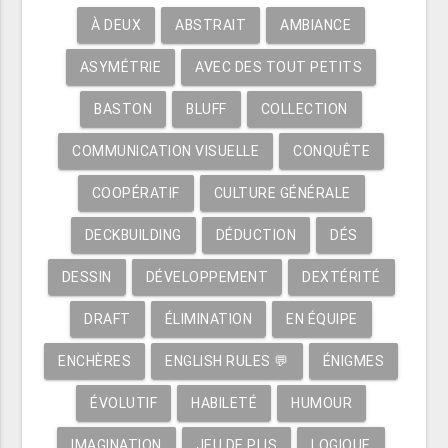
À DEUX
ABSTRAIT
AMBIANCE
ASYMÉTRIE
AVEC DES TOUT PETITS
BASTON
BLUFF
COLLECTION
COMMUNICATION VISUELLE
CONQUÊTE
COOPÉRATIF
CULTURE GÉNÉRALE
DECKBUILDING
DÉDUCTION
DÉS
DESSIN
DÉVELOPPEMENT
DEXTÉRITÉ
DRAFT
ÉLIMINATION
EN ÉQUIPE
ENCHÈRES
ENGLISH RULES 💬
ÉNIGMES
ÉVOLUTIF
HABILETÉ
HUMOUR
IMAGINATION
JEU DE PLIS
LOGIQUE