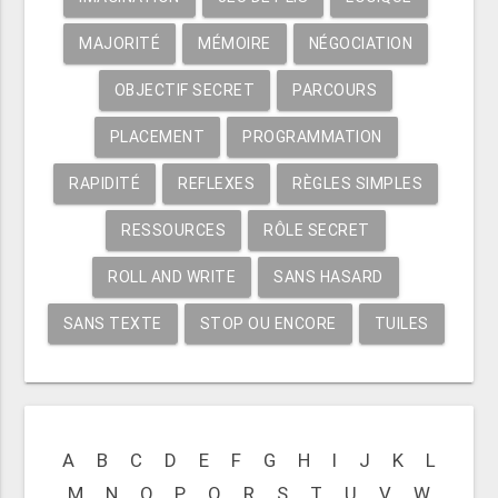
MAJORITÉ
MÉMOIRE
NÉGOCIATION
OBJECTIF SECRET
PARCOURS
PLACEMENT
PROGRAMMATION
RAPIDITÉ
REFLEXES
RÈGLES SIMPLES
RESSOURCES
RÔLE SECRET
ROLL AND WRITE
SANS HASARD
SANS TEXTE
STOP OU ENCORE
TUILES
A
B
C
D
E
F
G
H
I
J
K
L
M
N
O
P
Q
R
S
T
U
V
W