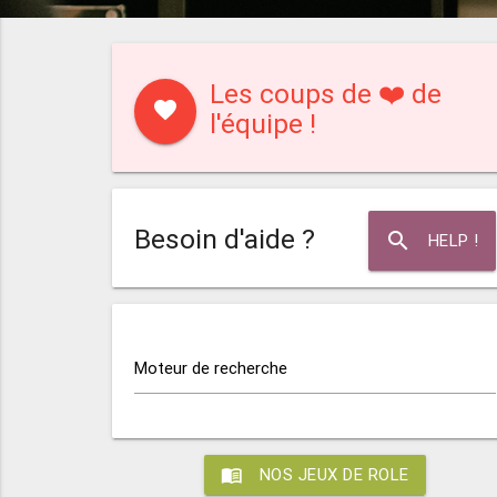
Les coups de ❤️ de
favorite
l'équipe !
Besoin d'aide ?
search
HELP !
Moteur de recherche
menu_book
NOS JEUX DE ROLE