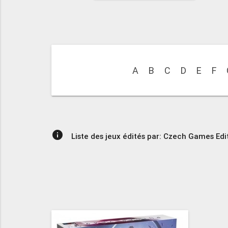
A
B
C
D
E
F
info
Liste des jeux édités par: Czech Games Edi