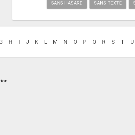
SANS HASARD
SANS TEXTE
G
H
I
J
K
L
M
N
O
P
Q
R
S
T
U
tion