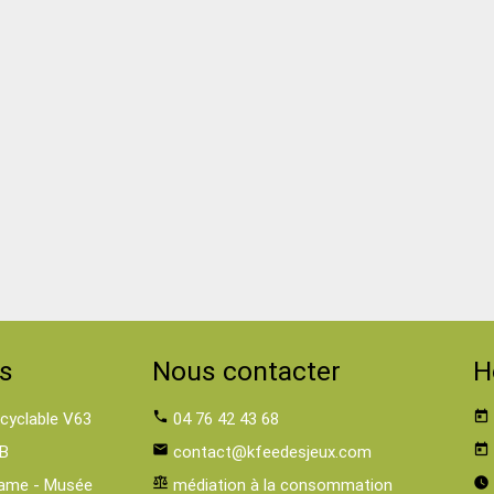
s
Nous contacter
H
 cyclable V63
phone
04 76 42 43 68
today
B
email
contact@kfeedesjeux.com
today
ame - Musée
balance
médiation à la consommation
watch_later