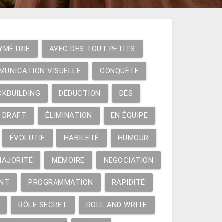
YMÉTRIE
AVEC DES TOUT PETITS
MUNICATION VISUELLE
CONQUÊTE
CKBUILDING
DÉDUCTION
DÉS
DRAFT
ÉLIMINATION
EN ÉQUIPE
ÉVOLUTIF
HABILETÉ
HUMOUR
MAJORITÉ
MÉMOIRE
NÉGOCIATION
NT
PROGRAMMATION
RAPIDITÉ
RÔLE SECRET
ROLL AND WRITE