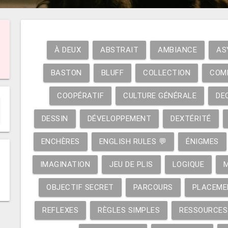
À DEUX
ABSTRAIT
AMBIANCE
AS
BASTON
BLUFF
COLLECTION
COM
COOPÉRATIF
CULTURE GÉNÉRALE
DE
DESSIN
DÉVELOPPEMENT
DEXTÉRITÉ
ENCHÈRES
ENGLISH RULES 💬
ÉNIGMES
IMAGINATION
JEU DE PLIS
LOGIQUE
OBJECTIF SECRET
PARCOURS
PLACEME
REFLEXES
RÈGLES SIMPLES
RESSOURCES