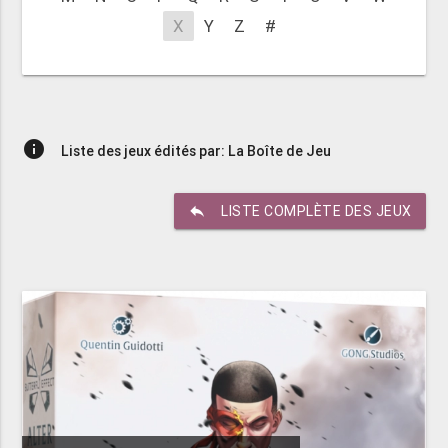
X
Y
Z
#
info
Liste des jeux édités par: La Boîte de Jeu
reply
LISTE COMPLÈTE DES JEUX