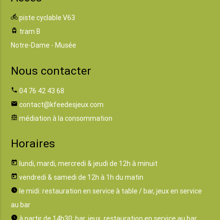
directions_bike
piste cyclable V63
tram
tram B
Notre-Dame - Musée
Nous contacter
phone
04 76 42 43 68
email
contact@kfeedesjeux.com
balance
médiation à la consommation
Horaires
today
lundi, mardi, mercredi & jeudi de 12h à minuit
today
vendredi & samedi de 12h à 1h du matin
watch_later
le midi: restauration en service à table / bar, jeux en service
au bar
watch_later
à partir de 14h30: bar, jeux, restauration en service au bar