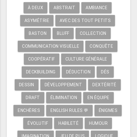
À DEUX
ABSTRAIT
AMBIANCE
ASYMÉTRIE
AVEC DES TOUT PETITS
BASTON
BLUFF
COLLECTION
COMMUNICATION VISUELLE
CONQUÊTE
COOPÉRATIF
CULTURE GÉNÉRALE
DECKBUILDING
DÉDUCTION
DÉS
DESSIN
DÉVELOPPEMENT
DEXTÉRITÉ
DRAFT
ÉLIMINATION
EN ÉQUIPE
ENCHÈRES
ENGLISH RULES 💬
ÉNIGMES
ÉVOLUTIF
HABILETÉ
HUMOUR
IMAGINATION
JEU DE PLIS
LOGIQUE