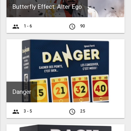
Butterfly Effect: Alter Ego
group
access_time
1 - 6
90
Danger
group
access_time
3 - 5
25