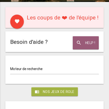
Les coups de ❤️ de l'équipe !
favorite
Besoin d'aide ?
search
HELP !
Moteur de recherche
menu_book
NOS JEUX DE ROLE