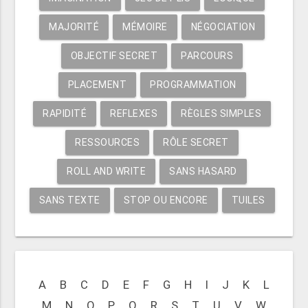
MAJORITÉ
MÉMOIRE
NÉGOCIATION
OBJECTIF SECRET
PARCOURS
PLACEMENT
PROGRAMMATION
RAPIDITÉ
REFLEXES
RÈGLES SIMPLES
RESSOURCES
RÔLE SECRET
ROLL AND WRITE
SANS HASARD
SANS TEXTE
STOP OU ENCORE
TUILES
A
B
C
D
E
F
G
H
I
J
K
L
M
N
O
P
Q
R
S
T
U
V
W