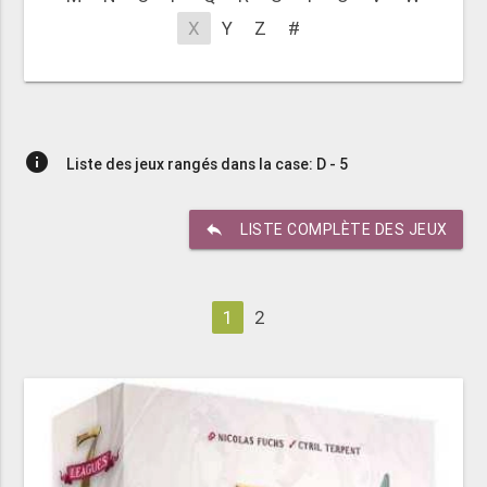
X
Y
Z
#
info
Liste des jeux rangés dans la case: D - 5
reply
LISTE COMPLÈTE DES JEUX
1
2