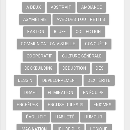
À DEUX
ABSTRAIT
AMBIANCE
ASYMÉTRIE
AVEC DES TOUT PETITS
BASTON
BLUFF
COLLECTION
COMMUNICATION VISUELLE
CONQUÊTE
COOPÉRATIF
CULTURE GÉNÉRALE
DECKBUILDING
DÉDUCTION
DÉS
DESSIN
DÉVELOPPEMENT
DEXTÉRITÉ
DRAFT
ÉLIMINATION
EN ÉQUIPE
ENCHÈRES
ENGLISH RULES 💬
ÉNIGMES
ÉVOLUTIF
HABILETÉ
HUMOUR
IMAGINATION
JEU DE PLIS
LOGIQUE