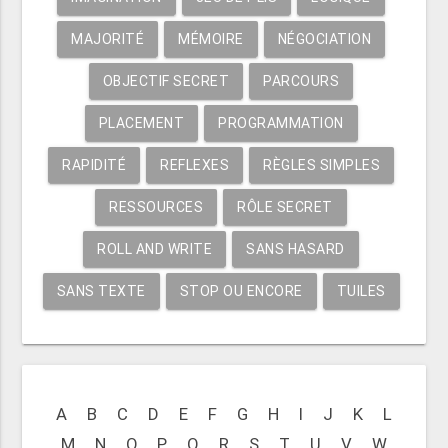
MAJORITÉ
MÉMOIRE
NÉGOCIATION
OBJECTIF SECRET
PARCOURS
PLACEMENT
PROGRAMMATION
RAPIDITÉ
REFLEXES
RÈGLES SIMPLES
RESSOURCES
RÔLE SECRET
ROLL AND WRITE
SANS HASARD
SANS TEXTE
STOP OU ENCORE
TUILES
A
B
C
D
E
F
G
H
I
J
K
L
M
N
O
P
Q
R
S
T
U
V
W