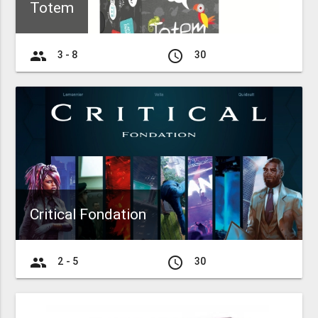
Totem
group
access_time
3 - 8
30
Critical Fondation
group
access_time
2 - 5
30