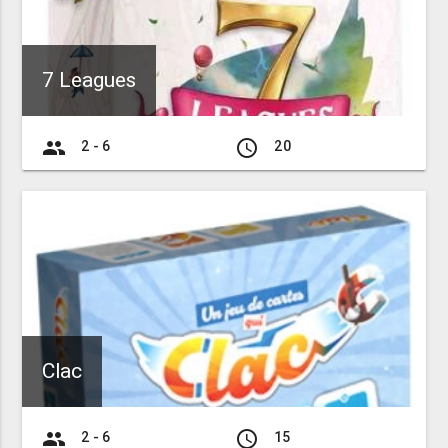
7 Leagues
group
access_time
2 - 6
20
Clac
group
access_time
2 - 6
15