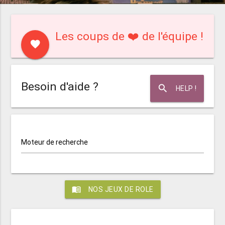
Les coups de ❤️ de l'équipe !
favorite
Besoin d'aide ?
search
HELP !
Moteur de recherche
menu_book
NOS JEUX DE ROLE