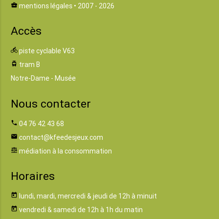
business_center
mentions légales
• 2007 - 2026
Accès
directions_bike
piste cyclable V63
tram
tram B
Notre-Dame - Musée
Nous contacter
phone
04 76 42 43 68
email
contact@kfeedesjeux.com
balance
médiation à la consommation
Horaires
today
lundi, mardi, mercredi & jeudi de 12h à minuit
today
vendredi & samedi de 12h à 1h du matin