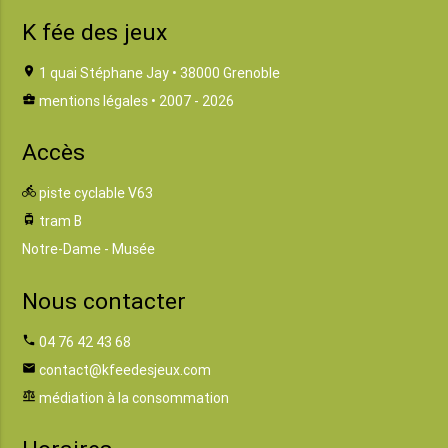
K fée des jeux
location_on
1 quai Stéphane Jay • 38000 Grenoble
business_center
mentions légales
• 2007 - 2026
Accès
directions_bike
piste cyclable V63
tram
tram B
Notre-Dame - Musée
Nous contacter
phone
04 76 42 43 68
email
contact@kfeedesjeux.com
balance
médiation à la consommation