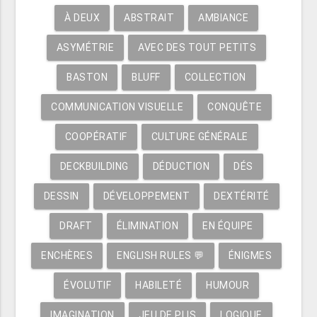
À DEUX
ABSTRAIT
AMBIANCE
ASYMÉTRIE
AVEC DES TOUT PETITS
BASTON
BLUFF
COLLECTION
COMMUNICATION VISUELLE
CONQUÊTE
COOPÉRATIF
CULTURE GÉNÉRALE
DECKBUILDING
DÉDUCTION
DÉS
DESSIN
DÉVELOPPEMENT
DEXTÉRITÉ
DRAFT
ÉLIMINATION
EN ÉQUIPE
ENCHÈRES
ENGLISH RULES 💬
ÉNIGMES
ÉVOLUTIF
HABILETÉ
HUMOUR
IMAGINATION
JEU DE PLIS
LOGIQUE