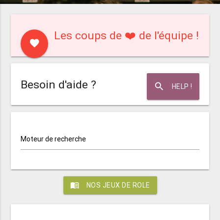
Les coups de ❤️ de l'équipe !
favorite
Besoin d'aide ?
search
HELP !
Moteur de recherche
menu_book
NOS JEUX DE ROLE