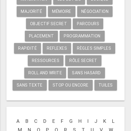
MAJORITÉ
MÉMOIRE
NÉGOCIATION
OBJECTIF SECRET
PARCOURS
PLACEMENT
PROGRAMMATION
RAPIDITÉ
REFLEXES
RÈGLES SIMPLES
RESSOURCES
RÔLE SECRET
ROLL AND WRITE
SANS HASARD
SANS TEXTE
STOP OU ENCORE
TUILES
A
B
C
D
E
F
G
H
I
J
K
L
M
N
O
P
Q
R
S
T
U
V
W