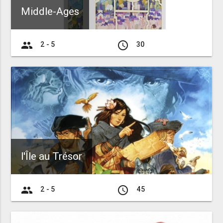
Middle-Ages
group
access_time
2 - 5
30
l'Île au Trésor
group
access_time
2 - 5
45