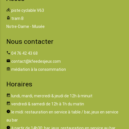
directions_bike
piste cyclable V63
tram
tram B
Notre-Dame - Musée
Nous contacter
phone
04 76 42 43 68
email
contact@kfeedesjeux.com
balance
médiation à la consommation
Horaires
today
lundi, mardi, mercredi & jeudi de 12h à minuit
today
vendredi & samedi de 12h à 1h du matin
watch_later
le midi: restauration en service à table / bar, jeux en service
au bar
watch_later
à partir de 14h30: bar, jeux, restauration en service au bar