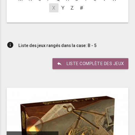
X
Y
Z
#
info
Liste des jeux rangés dans la case: B - 5
reply
LISTE COMPLÈTE DES JEUX