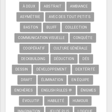
À DEUX
ABSTRAIT
AMBIANCE
ASYMÉTRIE
AVEC DES TOUT PETITS
BASTON
BLUFF
COLLECTION
COMMUNICATION VISUELLE
CONQUÊTE
COOPÉRATIF
CULTURE GÉNÉRALE
DECKBUILDING
DÉDUCTION
DÉS
DESSIN
DÉVELOPPEMENT
DEXTÉRITÉ
DRAFT
ÉLIMINATION
EN ÉQUIPE
ENCHÈRES
ENGLISH RULES 💬
ÉNIGMES
ÉVOLUTIF
HABILETÉ
HUMOUR
IMAGINATION
JEU DE PLIS
LOGIQUE