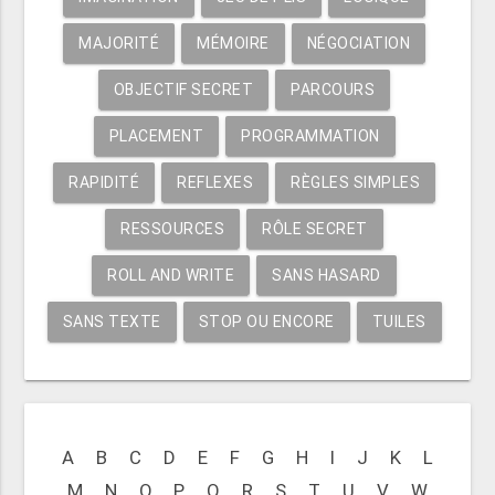
MAJORITÉ
MÉMOIRE
NÉGOCIATION
OBJECTIF SECRET
PARCOURS
PLACEMENT
PROGRAMMATION
RAPIDITÉ
REFLEXES
RÈGLES SIMPLES
RESSOURCES
RÔLE SECRET
ROLL AND WRITE
SANS HASARD
SANS TEXTE
STOP OU ENCORE
TUILES
A
B
C
D
E
F
G
H
I
J
K
L
M
N
O
P
Q
R
S
T
U
V
W