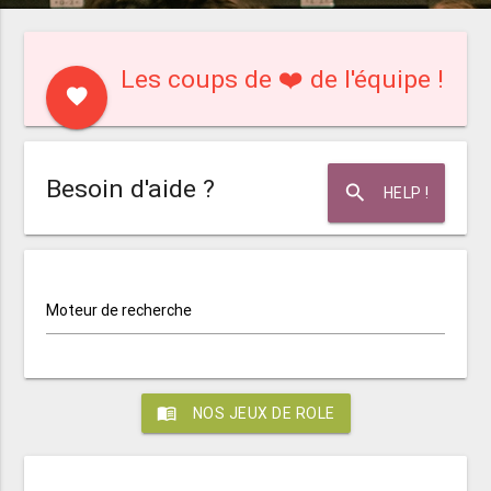
Les coups de ❤️ de l'équipe !
favorite
Besoin d'aide ?
search
HELP !
Moteur de recherche
menu_book
NOS JEUX DE ROLE