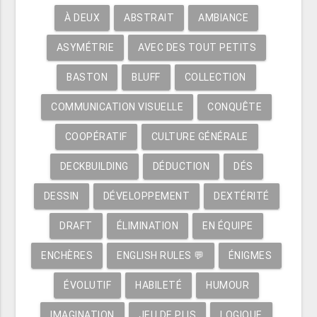
À DEUX
ABSTRAIT
AMBIANCE
ASYMÉTRIE
AVEC DES TOUT PETITS
BASTON
BLUFF
COLLECTION
COMMUNICATION VISUELLE
CONQUÊTE
COOPÉRATIF
CULTURE GÉNÉRALE
DECKBUILDING
DÉDUCTION
DÉS
DESSIN
DÉVELOPPEMENT
DEXTÉRITÉ
DRAFT
ÉLIMINATION
EN ÉQUIPE
ENCHÈRES
ENGLISH RULES 💬
ÉNIGMES
ÉVOLUTIF
HABILETÉ
HUMOUR
IMAGINATION
JEU DE PLIS
LOGIQUE