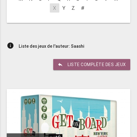
X
Y
Z
#
info
Liste des jeux de l'auteur: Saashi
reply
LISTE COMPLÈTE DES JEUX