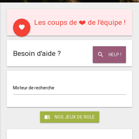
Les coups de ❤️ de l'équipe !
favorite
Besoin d'aide ?
search
HELP !
Moteur de recherche
menu_book
NOS JEUX DE ROLE