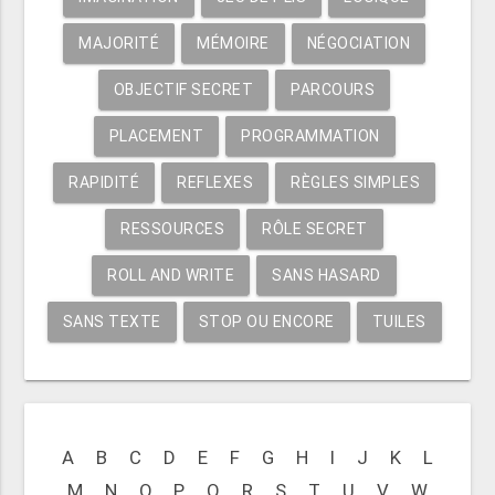
MAJORITÉ
MÉMOIRE
NÉGOCIATION
OBJECTIF SECRET
PARCOURS
PLACEMENT
PROGRAMMATION
RAPIDITÉ
REFLEXES
RÈGLES SIMPLES
RESSOURCES
RÔLE SECRET
ROLL AND WRITE
SANS HASARD
SANS TEXTE
STOP OU ENCORE
TUILES
A
B
C
D
E
F
G
H
I
J
K
L
M
N
O
P
Q
R
S
T
U
V
W