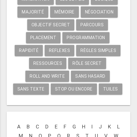
MAJORITÉ
MÉMOIRE
NÉGOCIATION
OBJECTIF SECRET
PARCOURS
PLACEMENT
PROGRAMMATION
RAPIDITÉ
REFLEXES
RÈGLES SIMPLES
RESSOURCES
RÔLE SECRET
ROLL AND WRITE
SANS HASARD
SANS TEXTE
STOP OU ENCORE
TUILES
A
B
C
D
E
F
G
H
I
J
K
L
M
N
O
P
Q
R
S
T
U
V
W