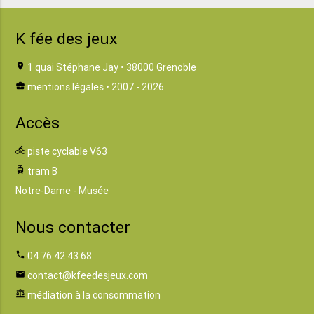
K fée des jeux
location_on
1 quai Stéphane Jay • 38000 Grenoble
business_center
mentions légales
• 2007 - 2026
Accès
directions_bike
piste cyclable V63
tram
tram B
Notre-Dame - Musée
Nous contacter
phone
04 76 42 43 68
email
contact@kfeedesjeux.com
balance
médiation à la consommation