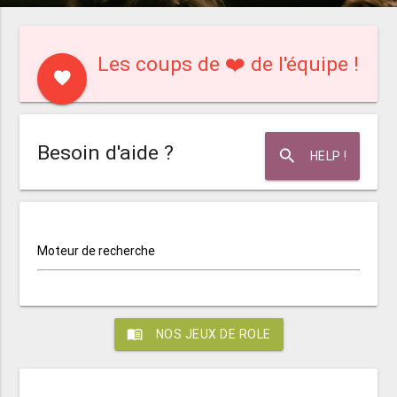
Les coups de ❤️ de l'équipe !
favorite
Besoin d'aide ?
search
HELP !
Moteur de recherche
menu_book
NOS JEUX DE ROLE