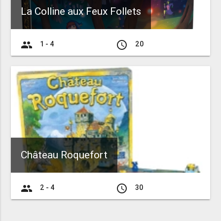
La Colline aux Feux Follets
group
access_time
1 - 4
20
Château Roquefort
group
access_time
2 - 4
30