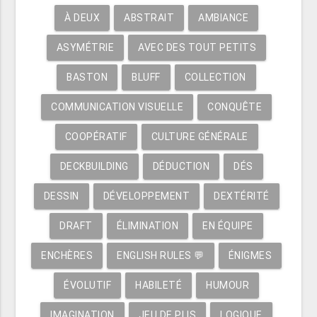
À DEUX
ABSTRAIT
AMBIANCE
ASYMÉTRIE
AVEC DES TOUT PETITS
BASTON
BLUFF
COLLECTION
COMMUNICATION VISUELLE
CONQUÊTE
COOPÉRATIF
CULTURE GÉNÉRALE
DECKBUILDING
DÉDUCTION
DÉS
DESSIN
DÉVELOPPEMENT
DEXTÉRITÉ
DRAFT
ÉLIMINATION
EN ÉQUIPE
ENCHÈRES
ENGLISH RULES 💬
ÉNIGMES
ÉVOLUTIF
HABILETÉ
HUMOUR
IMAGINATION
JEU DE PLIS
LOGIQUE