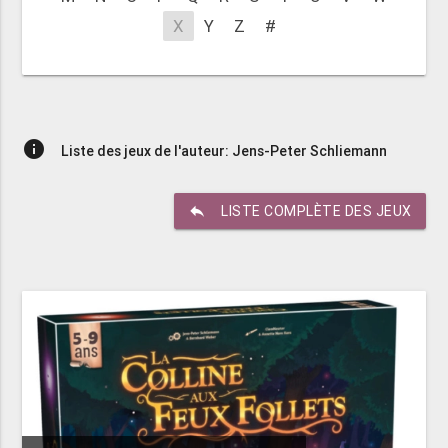
X
Y
Z
#
info
Liste des jeux de l'auteur: Jens-Peter Schliemann
reply
LISTE COMPLÈTE DES JEUX