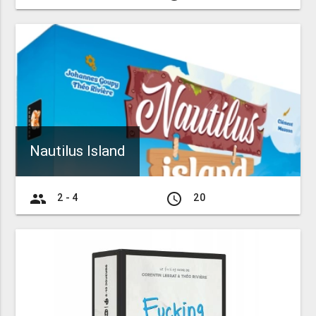
Nautilus Island
group
access_time
2 - 4
20