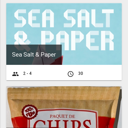
Sea Salt & Paper
group
access_time
2 - 4
30