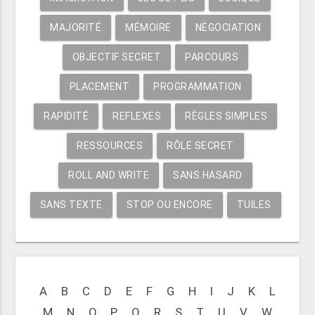
MAJORITÉ
MÉMOIRE
NÉGOCIATION
OBJECTIF SECRET
PARCOURS
PLACEMENT
PROGRAMMATION
RAPIDITÉ
REFLEXES
RÈGLES SIMPLES
RESSOURCES
RÔLE SECRET
ROLL AND WRITE
SANS HASARD
SANS TEXTE
STOP OU ENCORE
TUILES
A
B
C
D
E
F
G
H
I
J
K
L
M
N
O
P
Q
R
S
T
U
V
W