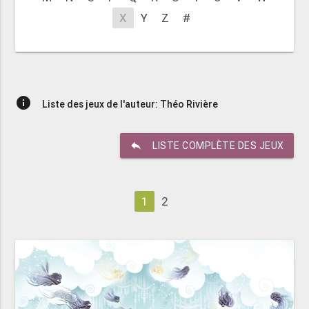
X
Y
Z
#
info
Liste des jeux de l'auteur: Théo Rivière
reply
LISTE COMPLÈTE DES JEUX
1
2