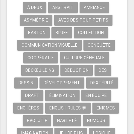
À DEUX
ABSTRAIT
AMBIANCE
ASYMÉTRIE
AVEC DES TOUT PETITS
BASTON
BLUFF
COLLECTION
COMMUNICATION VISUELLE
CONQUÊTE
COOPÉRATIF
CULTURE GÉNÉRALE
DECKBUILDING
DÉDUCTION
DÉS
DESSIN
DÉVELOPPEMENT
DEXTÉRITÉ
DRAFT
ÉLIMINATION
EN ÉQUIPE
ENCHÈRES
ENGLISH RULES 💬
ÉNIGMES
ÉVOLUTIF
HABILETÉ
HUMOUR
IMAGINATION
JEU DE PLIS
LOGIQUE