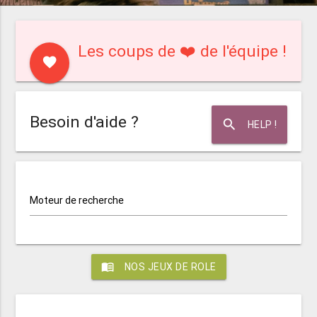
Les coups de ❤️ de l'équipe !
favorite
Besoin d'aide ?
search
HELP !
Moteur de recherche
menu_book
NOS JEUX DE ROLE