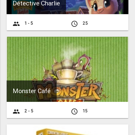
Détective Charlie
group
access_time
1 - 5
25
Monster Café
group
access_time
2 - 5
15