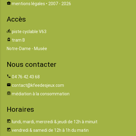
business_center
mentions légales
• 2007 - 2026
Accès
directions_bike
piste cyclable V63
tram
tram B
Notre-Dame - Musée
Nous contacter
phone
04 76 42 43 68
email
contact@kfeedesjeux.com
balance
médiation à la consommation
Horaires
today
lundi, mardi, mercredi & jeudi de 12h à minuit
today
vendredi & samedi de 12h à 1h du matin