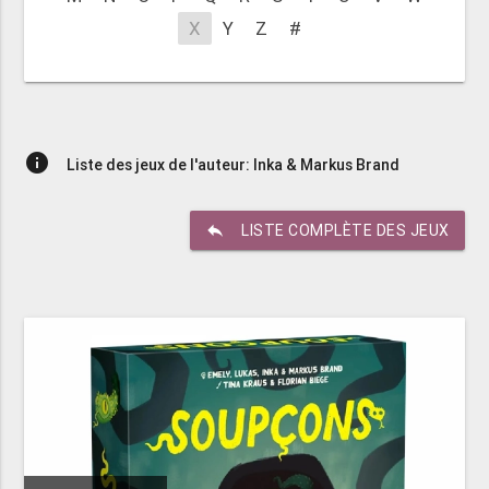
X
Y
Z
#
info
Liste des jeux de l'auteur: Inka & Markus Brand
reply
LISTE COMPLÈTE DES JEUX