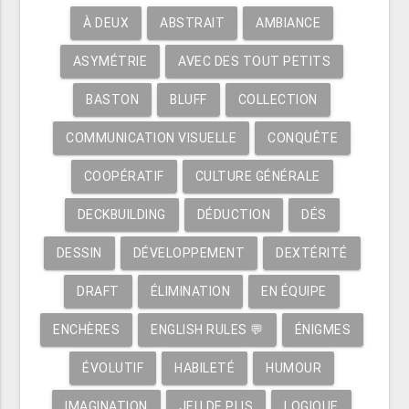
À DEUX
ABSTRAIT
AMBIANCE
ASYMÉTRIE
AVEC DES TOUT PETITS
BASTON
BLUFF
COLLECTION
COMMUNICATION VISUELLE
CONQUÊTE
COOPÉRATIF
CULTURE GÉNÉRALE
DECKBUILDING
DÉDUCTION
DÉS
DESSIN
DÉVELOPPEMENT
DEXTÉRITÉ
DRAFT
ÉLIMINATION
EN ÉQUIPE
ENCHÈRES
ENGLISH RULES 💬
ÉNIGMES
ÉVOLUTIF
HABILETÉ
HUMOUR
IMAGINATION
JEU DE PLIS
LOGIQUE