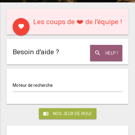
Les coups de ❤️ de l'équipe !
favorite
Besoin d'aide ?
search
HELP !
Moteur de recherche
menu_book
NOS JEUX DE ROLE