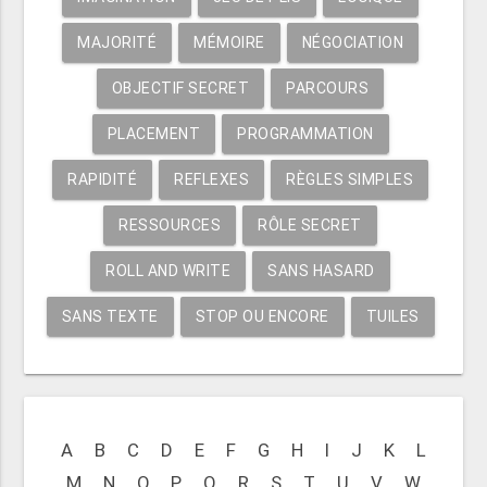
MAJORITÉ
MÉMOIRE
NÉGOCIATION
OBJECTIF SECRET
PARCOURS
PLACEMENT
PROGRAMMATION
RAPIDITÉ
REFLEXES
RÈGLES SIMPLES
RESSOURCES
RÔLE SECRET
ROLL AND WRITE
SANS HASARD
SANS TEXTE
STOP OU ENCORE
TUILES
A
B
C
D
E
F
G
H
I
J
K
L
M
N
O
P
Q
R
S
T
U
V
W