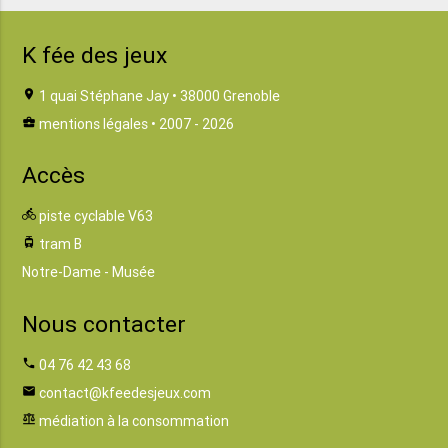
K fée des jeux
location_on
1 quai Stéphane Jay • 38000 Grenoble
business_center
mentions légales
• 2007 - 2026
Accès
directions_bike
piste cyclable V63
tram
tram B
Notre-Dame - Musée
Nous contacter
phone
04 76 42 43 68
email
contact@kfeedesjeux.com
balance
médiation à la consommation