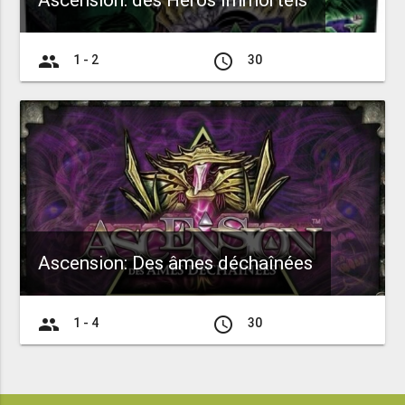
Ascension: des Héros Immortels
group
access_time
1 - 2
30
Ascension: Des âmes déchaînées
group
access_time
1 - 4
30