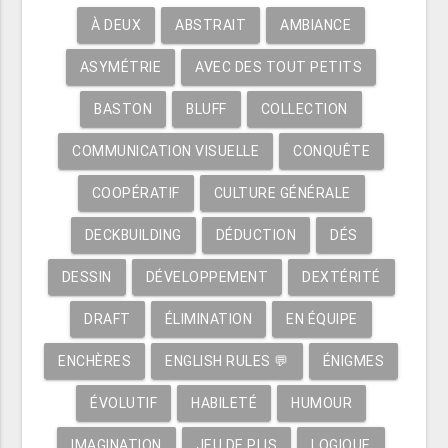
À DEUX
ABSTRAIT
AMBIANCE
ASYMÉTRIE
AVEC DES TOUT PETITS
BASTON
BLUFF
COLLECTION
COMMUNICATION VISUELLE
CONQUÊTE
COOPÉRATIF
CULTURE GÉNÉRALE
DECKBUILDING
DÉDUCTION
DÉS
DESSIN
DÉVELOPPEMENT
DEXTÉRITÉ
DRAFT
ÉLIMINATION
EN ÉQUIPE
ENCHÈRES
ENGLISH RULES 💬
ÉNIGMES
ÉVOLUTIF
HABILETÉ
HUMOUR
IMAGINATION
JEU DE PLIS
LOGIQUE