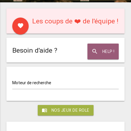
Les coups de ❤️ de l'équipe !
favorite
Besoin d'aide ?
search
HELP !
Moteur de recherche
menu_book
NOS JEUX DE ROLE