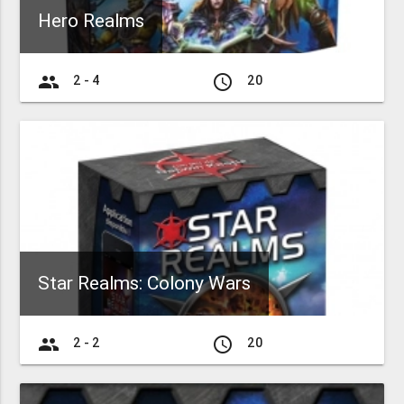
Hero Realms
group
access_time
2 - 4
20
Star Realms: Colony Wars
group
access_time
2 - 2
20