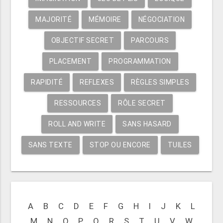
MAJORITÉ
MÉMOIRE
NÉGOCIATION
OBJECTIF SECRET
PARCOURS
PLACEMENT
PROGRAMMATION
RAPIDITÉ
REFLEXES
RÈGLES SIMPLES
RESSOURCES
RÔLE SECRET
ROLL AND WRITE
SANS HASARD
SANS TEXTE
STOP OU ENCORE
TUILES
A
B
C
D
E
F
G
H
I
J
K
L
M
N
O
P
Q
R
S
T
U
V
W