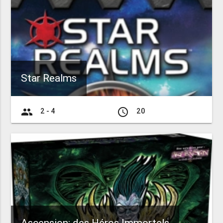
Star Realms
group
access_time
2 - 4
20