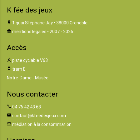
K fée des jeux
location_on
1 quai Stéphane Jay • 38000 Grenoble
business_center
mentions légales
• 2007 - 2026
Accès
directions_bike
piste cyclable V63
tram
tram B
Notre-Dame - Musée
Nous contacter
phone
04 76 42 43 68
email
contact@kfeedesjeux.com
balance
médiation à la consommation