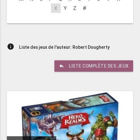
X
Y
Z
#
info
Liste des jeux de l'auteur: Robert Dougherty
reply
LISTE COMPLÈTE DES JEUX