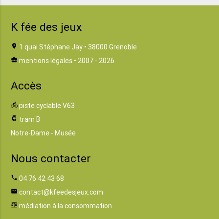
K fée des jeux
location_on
1 quai Stéphane Jay • 38000 Grenoble
business_center
mentions légales
• 2007 - 2026
Accès
directions_bike
piste cyclable V63
tram
tram B
Notre-Dame - Musée
Nous contacter
phone
04 76 42 43 68
email
contact@kfeedesjeux.com
balance
médiation à la consommation