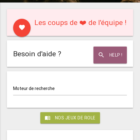
Les coups de ❤️ de l'équipe !
favorite
Besoin d'aide ?
search
HELP !
Moteur de recherche
menu_book
NOS JEUX DE ROLE