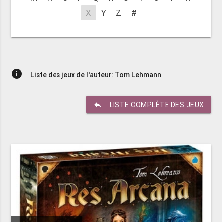
X
Y
Z
#
info
Liste des jeux de l'auteur: Tom Lehmann
reply
LISTE COMPLÈTE DES JEUX