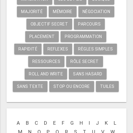
MAJORITÉ
MÉMOIRE
NÉGOCIATION
OBJECTIF SECRET
PARCOURS
PLACEMENT
PROGRAMMATION
RAPIDITÉ
REFLEXES
RÈGLES SIMPLES
RESSOURCES
RÔLE SECRET
ROLL AND WRITE
SANS HASARD
SANS TEXTE
STOP OU ENCORE
TUILES
A
B
C
D
E
F
G
H
I
J
K
L
M
N
O
P
Q
R
S
T
U
V
W