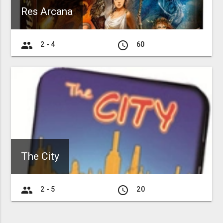
Res Arcana
group
access_time
2 - 4
60
The City
group
access_time
2 - 5
20