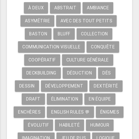
À DEUX
ABSTRAIT
AMBIANCE
ASYMÉTRIE
AVEC DES TOUT PETITS
BASTON
BLUFF
COLLECTION
COMMUNICATION VISUELLE
CONQUÊTE
COOPÉRATIF
CULTURE GÉNÉRALE
DECKBUILDING
DÉDUCTION
DÉS
DESSIN
DÉVELOPPEMENT
DEXTÉRITÉ
DRAFT
ÉLIMINATION
EN ÉQUIPE
ENCHÈRES
ENGLISH RULES 💬
ÉNIGMES
ÉVOLUTIF
HABILETÉ
HUMOUR
IMAGINATION
JEU DE PLIS
LOGIQUE