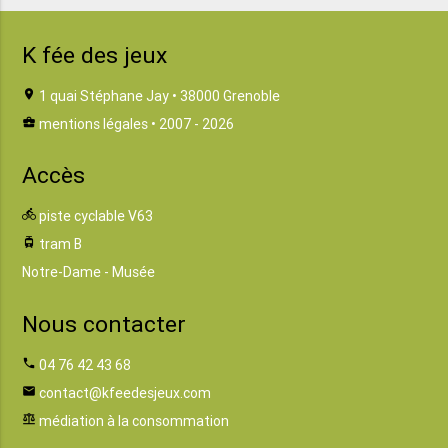
K fée des jeux
location_on
1 quai Stéphane Jay • 38000 Grenoble
business_center
mentions légales
• 2007 - 2026
Accès
directions_bike
piste cyclable V63
tram
tram B
Notre-Dame - Musée
Nous contacter
phone
04 76 42 43 68
email
contact@kfeedesjeux.com
balance
médiation à la consommation