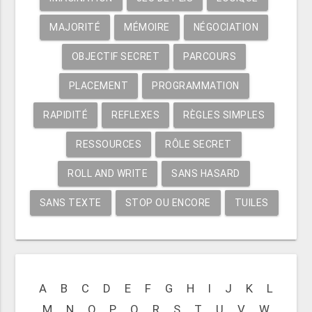
MAJORITÉ
MÉMOIRE
NÉGOCIATION
OBJECTIF SECRET
PARCOURS
PLACEMENT
PROGRAMMATION
RAPIDITÉ
REFLEXES
RÈGLES SIMPLES
RESSOURCES
RÔLE SECRET
ROLL AND WRITE
SANS HASARD
SANS TEXTE
STOP OU ENCORE
TUILES
A
B
C
D
E
F
G
H
I
J
K
L
M
N
O
P
Q
R
S
T
U
V
W