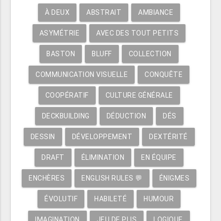
À DEUX
ABSTRAIT
AMBIANCE
ASYMÉTRIE
AVEC DES TOUT PETITS
BASTON
BLUFF
COLLECTION
COMMUNICATION VISUELLE
CONQUÊTE
COOPÉRATIF
CULTURE GÉNÉRALE
DECKBUILDING
DÉDUCTION
DÉS
DESSIN
DÉVELOPPEMENT
DEXTÉRITÉ
DRAFT
ÉLIMINATION
EN ÉQUIPE
ENCHÈRES
ENGLISH RULES 💬
ÉNIGMES
ÉVOLUTIF
HABILETÉ
HUMOUR
IMAGINATION
JEU DE PLIS
LOGIQUE