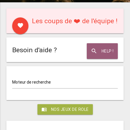
Les coups de ❤️ de l'équipe !
favorite
Besoin d'aide ?
search
HELP !
Moteur de recherche
menu_book
NOS JEUX DE ROLE