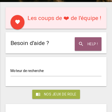
Les coups de ❤️ de l'équipe !
favorite
Besoin d'aide ?
search
HELP !
Moteur de recherche
menu_book
NOS JEUX DE ROLE