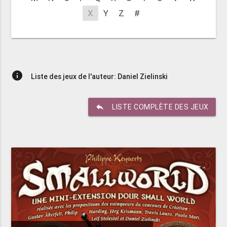
X
Y
Z
#
info
Liste des jeux de l'auteur: Daniel Zielinski
reply
LISTE COMPLÈTE DES JEUX