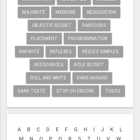
MAJORITÉ
MÉMOIRE
NÉGOCIATION
OBJECTIF SECRET
PARCOURS
PLACEMENT
PROGRAMMATION
RAPIDITÉ
REFLEXES
RÈGLES SIMPLES
RESSOURCES
RÔLE SECRET
ROLL AND WRITE
SANS HASARD
SANS TEXTE
STOP OU ENCORE
TUILES
A
B
C
D
E
F
G
H
I
J
K
L
M
N
O
P
Q
R
S
T
U
V
W