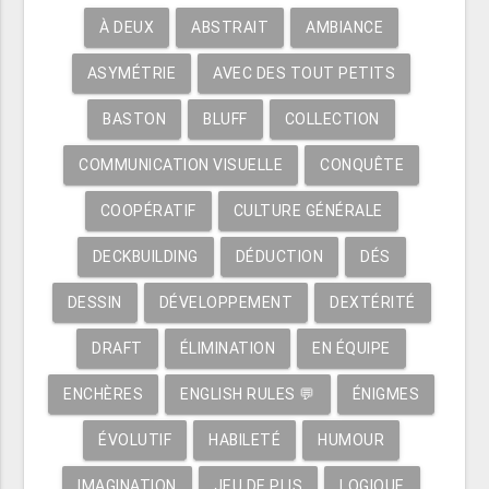
À DEUX
ABSTRAIT
AMBIANCE
ASYMÉTRIE
AVEC DES TOUT PETITS
BASTON
BLUFF
COLLECTION
COMMUNICATION VISUELLE
CONQUÊTE
COOPÉRATIF
CULTURE GÉNÉRALE
DECKBUILDING
DÉDUCTION
DÉS
DESSIN
DÉVELOPPEMENT
DEXTÉRITÉ
DRAFT
ÉLIMINATION
EN ÉQUIPE
ENCHÈRES
ENGLISH RULES 💬
ÉNIGMES
ÉVOLUTIF
HABILETÉ
HUMOUR
IMAGINATION
JEU DE PLIS
LOGIQUE