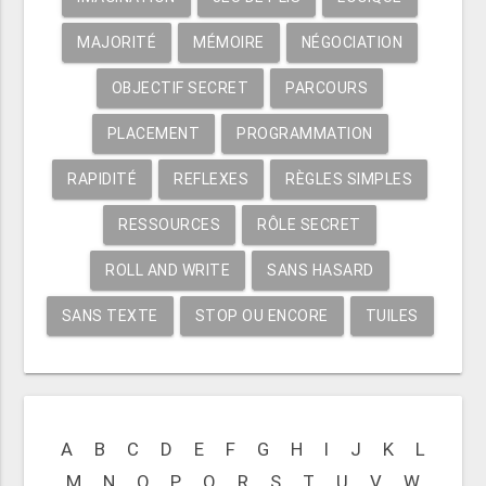
MAJORITÉ
MÉMOIRE
NÉGOCIATION
OBJECTIF SECRET
PARCOURS
PLACEMENT
PROGRAMMATION
RAPIDITÉ
REFLEXES
RÈGLES SIMPLES
RESSOURCES
RÔLE SECRET
ROLL AND WRITE
SANS HASARD
SANS TEXTE
STOP OU ENCORE
TUILES
A
B
C
D
E
F
G
H
I
J
K
L
M
N
O
P
Q
R
S
T
U
V
W