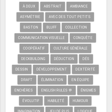
À DEUX
ABSTRAIT
AMBIANCE
ASYMÉTRIE
AVEC DES TOUT PETITS
BASTON
BLUFF
COLLECTION
COMMUNICATION VISUELLE
CONQUÊTE
COOPÉRATIF
CULTURE GÉNÉRALE
DECKBUILDING
DÉDUCTION
DÉS
DESSIN
DÉVELOPPEMENT
DEXTÉRITÉ
DRAFT
ÉLIMINATION
EN ÉQUIPE
ENCHÈRES
ENGLISH RULES 💬
ÉNIGMES
ÉVOLUTIF
HABILETÉ
HUMOUR
IMAGINATION
JEU DE PLIS
LOGIQUE