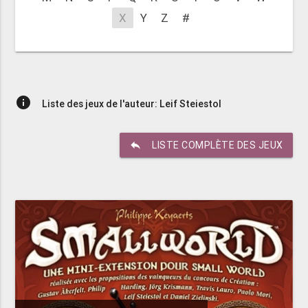
X
Y
Z
#
info
Liste des jeux de l'auteur: Leif Steiestol
reply
LISTE COMPLÈTE DES JEUX