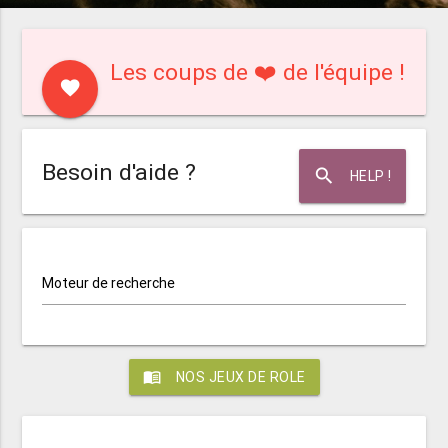
Les coups de ❤️ de l'équipe !
favorite
Besoin d'aide ?
search
HELP !
Moteur de recherche
menu_book
NOS JEUX DE ROLE