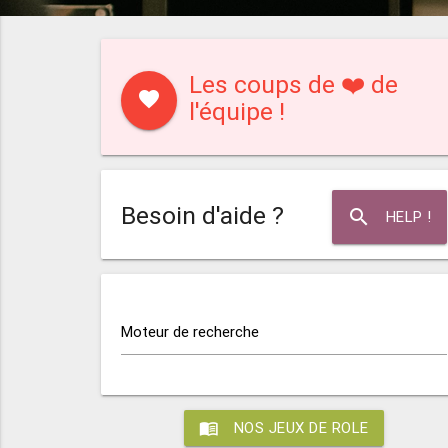
Les coups de ❤️ de
favorite
l'équipe !
Besoin d'aide ?
search
HELP !
Moteur de recherche
menu_book
NOS JEUX DE ROLE