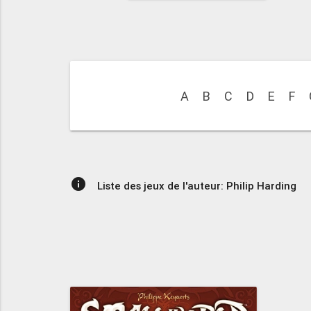
A
B
C
D
E
F
info
Liste des jeux de l'auteur: Philip Harding