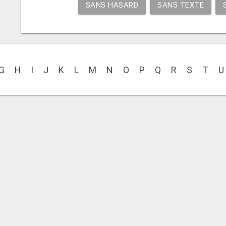
SANS HASARD
SANS TEXTE
G
H
I
J
K
L
M
N
O
P
Q
R
S
T
U