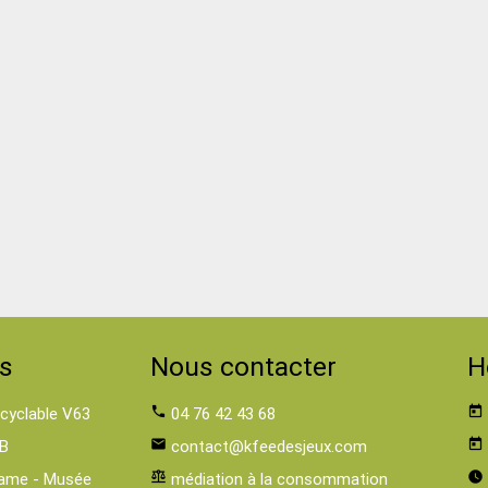
s
Nous contacter
H
 cyclable V63
phone
04 76 42 43 68
today
B
email
contact@kfeedesjeux.com
today
ame - Musée
balance
médiation à la consommation
watch_later