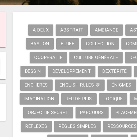
À DEUX
ABSTRAIT
AMBIANCE
AS
BASTON
BLUFF
COLLECTION
COM
COOPÉRATIF
CULTURE GÉNÉRALE
DE
DESSIN
DÉVELOPPEMENT
DEXTÉRITÉ
ENCHÈRES
ENGLISH RULES 💬
ÉNIGMES
IMAGINATION
JEU DE PLIS
LOGIQUE
OBJECTIF SECRET
PARCOURS
PLACEME
REFLEXES
RÈGLES SIMPLES
RESSOURCES