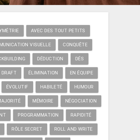
YMÉTRIE
AVEC DES TOUT PETITS
MUNICATION VISUELLE
CONQUÊTE
CKBUILDING
DÉDUCTION
DÉS
DRAFT
ÉLIMINATION
EN ÉQUIPE
ÉVOLUTIF
HABILETÉ
HUMOUR
MAJORITÉ
MÉMOIRE
NÉGOCIATION
NT
PROGRAMMATION
RAPIDITÉ
RÔLE SECRET
ROLL AND WRITE