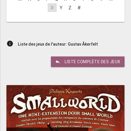
X
Y
Z
#
info
Liste des jeux de l'auteur: Gustav Åkerfelt
reply
LISTE COMPLÈTE DES JEUX