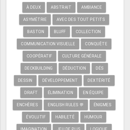
À DEUX
ABSTRAIT
AMBIANCE
ASYMÉTRIE
AVEC DES TOUT PETITS
BASTON
BLUFF
COLLECTION
COMMUNICATION VISUELLE
CONQUÊTE
COOPÉRATIF
CULTURE GÉNÉRALE
DECKBUILDING
DÉDUCTION
DÉS
DESSIN
DÉVELOPPEMENT
DEXTÉRITÉ
DRAFT
ÉLIMINATION
EN ÉQUIPE
ENCHÈRES
ENGLISH RULES 💬
ÉNIGMES
ÉVOLUTIF
HABILETÉ
HUMOUR
IMAGINATION
JEU DE PLIS
LOGIQUE