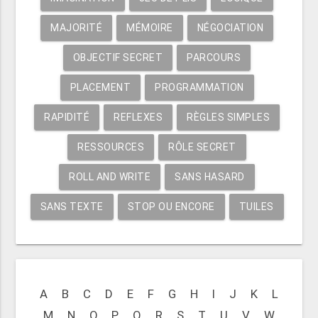
MAJORITÉ
MÉMOIRE
NÉGOCIATION
OBJECTIF SECRET
PARCOURS
PLACEMENT
PROGRAMMATION
RAPIDITÉ
REFLEXES
RÈGLES SIMPLES
RESSOURCES
RÔLE SECRET
ROLL AND WRITE
SANS HASARD
SANS TEXTE
STOP OU ENCORE
TUILES
A
B
C
D
E
F
G
H
I
J
K
L
M
N
O
P
Q
R
S
T
U
V
W