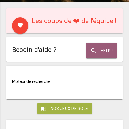
Les coups de ❤️ de l'équipe !
favorite
Besoin d'aide ?
search
HELP !
Moteur de recherche
menu_book
NOS JEUX DE ROLE