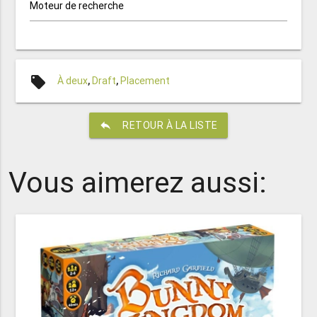
Moteur de recherche
local_offer
À deux
,
Draft
,
Placement
reply
RETOUR À LA LISTE
Vous aimerez aussi: