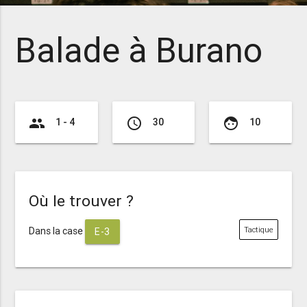
Balade à Burano
group
access_time
face
1 - 4
30
10
Où le trouver ?
Dans la case
Tactique
E-3