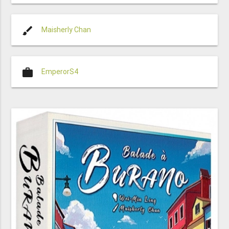
brush
Maisherly Chan
work
EmperorS4