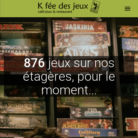
menu
876
jeux sur nos
étagères, pour le
moment...