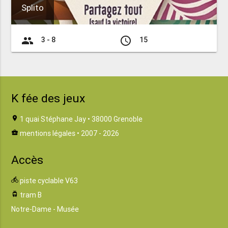
Splito
group
access_time
3 - 8
15
K fée des jeux
location_on
1 quai Stéphane Jay • 38000 Grenoble
business_center
mentions légales
• 2007 - 2026
Accès
directions_bike
piste cyclable V63
tram
tram B
Notre-Dame - Musée