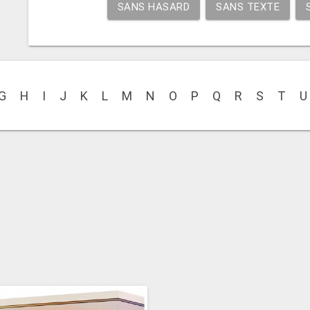
SANS HASARD
SANS TEXTE
G
H
I
J
K
L
M
N
O
P
Q
R
S
T
U