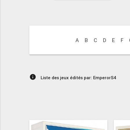
A
B
C
D
E
F
info
Liste des jeux édités par: EmperorS4