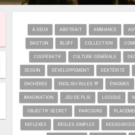
À DEUX
ABSTRAIT
AMBIANCE
AS
BASTON
BLUFF
COLLECTION
COM
COOPÉRATIF
CULTURE GÉNÉRALE
DE
DESSIN
DÉVELOPPEMENT
DEXTÉRITÉ
ENCHÈRES
ENGLISH RULES 💬
ÉNIGMES
IMAGINATION
JEU DE PLIS
LOGIQUE
OBJECTIF SECRET
PARCOURS
PLACEME
REFLEXES
RÈGLES SIMPLES
RESSOURCES