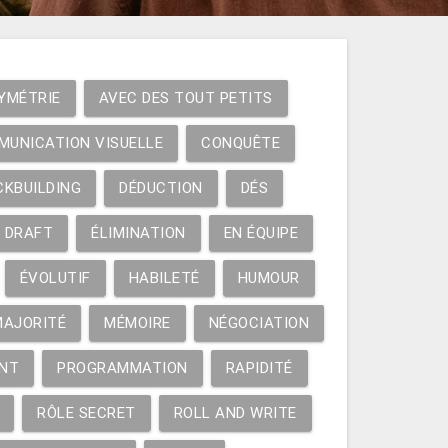
YMÉTRIE
AVEC DES TOUT PETITS
MUNICATION VISUELLE
CONQUÊTE
CKBUILDING
DÉDUCTION
DÉS
DRAFT
ÉLIMINATION
EN ÉQUIPE
ÉVOLUTIF
HABILETÉ
HUMOUR
MAJORITÉ
MÉMOIRE
NÉGOCIATION
NT
PROGRAMMATION
RAPIDITÉ
RÔLE SECRET
ROLL AND WRITE