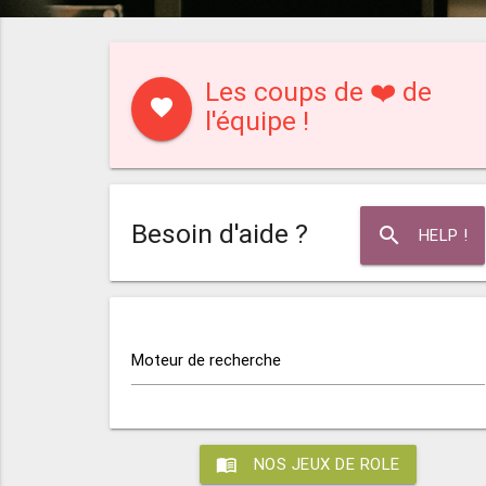
Les coups de ❤️ de
favorite
l'équipe !
Besoin d'aide ?
search
HELP !
Moteur de recherche
menu_book
NOS JEUX DE ROLE