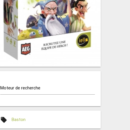
Moteur de recherche
local_offer
Baston