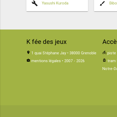
build
brush
Yasushi Kuroda
Bib
K fée des jeux
Accè
location_on
1 quai Stéphane Jay • 38000 Grenoble
directions_bike
piste
business_center
mentions légales
• 2007 - 2026
tram
tram 
Notre-D