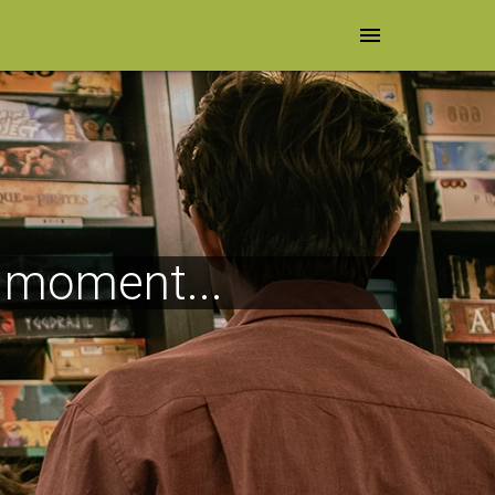
menu
e moment...