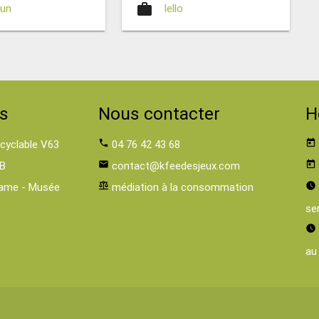
work
oun
Iello
s
Nous contacter
H
 cyclable V63
phone
04 76 42 43 68
today
B
email
contact@kfeedesjeux.com
today
ame - Musée
balance
médiation à la consommation
watch_later
se
watch_later
au