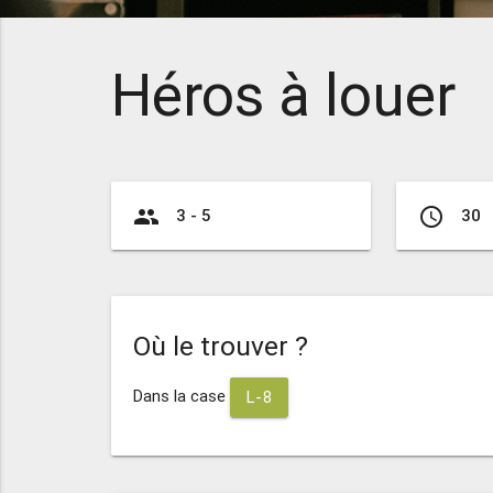
Héros à louer
group
access_time
3 - 5
30
Où le trouver ?
Dans la case
L-8