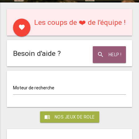
Les coups de ❤️ de l'équipe !
favorite
Besoin d'aide ?
search
HELP !
Moteur de recherche
menu_book
NOS JEUX DE ROLE