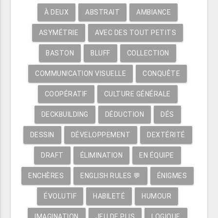
À DEUX
ABSTRAIT
AMBIANCE
ASYMÉTRIE
AVEC DES TOUT PETITS
BASTON
BLUFF
COLLECTION
COMMUNICATION VISUELLE
CONQUÊTE
COOPÉRATIF
CULTURE GÉNÉRALE
DECKBUILDING
DÉDUCTION
DÉS
DESSIN
DÉVELOPPEMENT
DEXTÉRITÉ
DRAFT
ÉLIMINATION
EN ÉQUIPE
ENCHÈRES
ENGLISH RULES 💬
ÉNIGMES
ÉVOLUTIF
HABILETÉ
HUMOUR
IMAGINATION
JEU DE PLIS
LOGIQUE