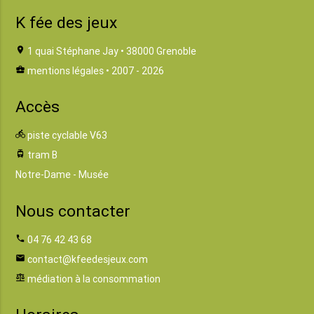
K fée des jeux
location_on
1 quai Stéphane Jay • 38000 Grenoble
business_center
mentions légales
• 2007 - 2026
Accès
directions_bike
piste cyclable V63
tram
tram B
Notre-Dame - Musée
Nous contacter
phone
04 76 42 43 68
email
contact@kfeedesjeux.com
balance
médiation à la consommation