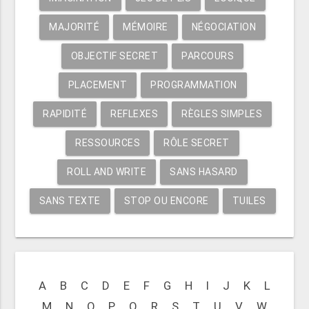
MAJORITÉ
MÉMOIRE
NÉGOCIATION
OBJECTIF SECRET
PARCOURS
PLACEMENT
PROGRAMMATION
RAPIDITÉ
REFLEXES
RÈGLES SIMPLES
RESSOURCES
RÔLE SECRET
ROLL AND WRITE
SANS HASARD
SANS TEXTE
STOP OU ENCORE
TUILES
A
B
C
D
E
F
G
H
I
J
K
L
M
N
O
P
Q
R
S
T
U
V
W