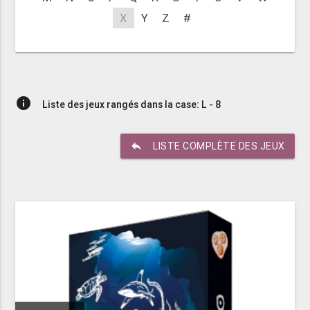
X
Y
Z
#
info
Liste des jeux rangés dans la case: L - 8
reply
LISTE COMPLÈTE DES JEUX