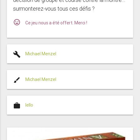
surmonterez-vous tous ces défis ?
mood
Ce jeu nous a été offert. Merci !
build
Michael Menzel
brush
Michael Menzel
work
Iello