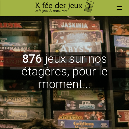
menu
876
jeux sur nos
étagères, pour le
moment...