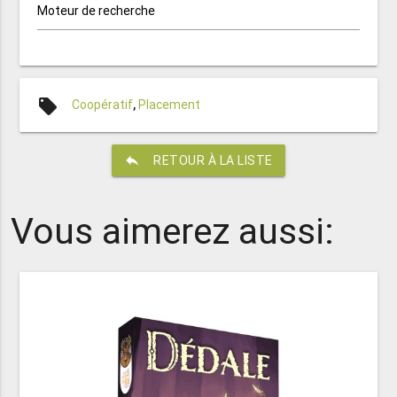
Moteur de recherche
local_offer
Coopératif
,
Placement
reply
RETOUR À LA LISTE
Vous aimerez aussi: