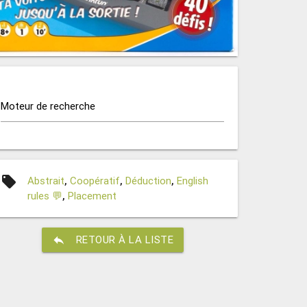
Moteur de recherche
local_offer
Abstrait
,
Coopératif
,
Déduction
,
English
rules 💬
,
Placement
reply
RETOUR À LA LISTE