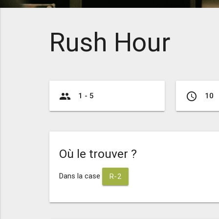
Rush Hour
group
access_time
1 - 5
10
Où le trouver ?
Dans la case
R-2