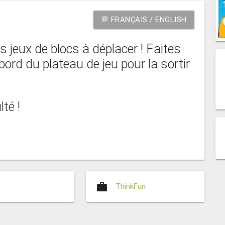
💬 FRANÇAIS / ENGLISH
jeux de blocs à déplacer ! Faites
 bord du plateau de jeu pour la sortir
lté !
work
ThinkFun