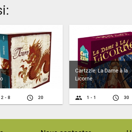
i:
Cartzzle: La Dame à la
ro
Licorne
access_time
group
access_time
2 - 8
20
1 - 1
30