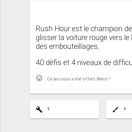
Rush Hour est le champion des 
glisser la voiture rouge vers le
des embouteillages.
40 défis et 4 niveaux de difficu
mood
Ce jeu nous a été offert. Merci !
build
brush
?
?