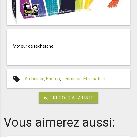
Moteur de recherche
local_offer
Ambiance
,
Baston
,
Déduction
,
Élimination
reply
RETOUR À LA LISTE
Vous aimerez aussi: