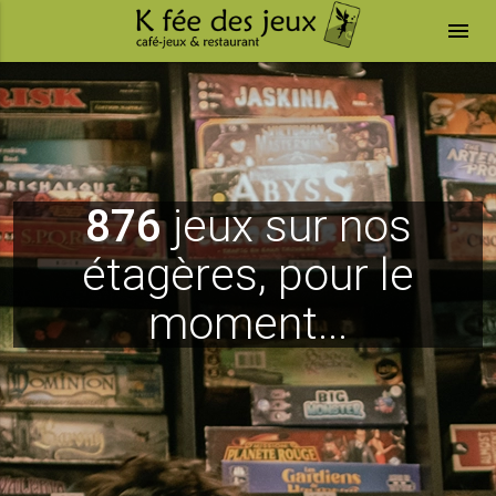
menu
876
jeux sur nos
étagères, pour le
moment...