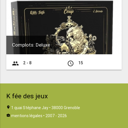
Complots: Deluxe
group
access_time
2 - 8
15
K fée des jeux
location_on
1 quai Stéphane Jay • 38000 Grenoble
business_center
mentions légales
• 2007 - 2026