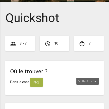
Quickshot
group
access_time
face
3 - 7
10
7
Où le trouver ?
Bluff/déduction
Dans la case
N-2