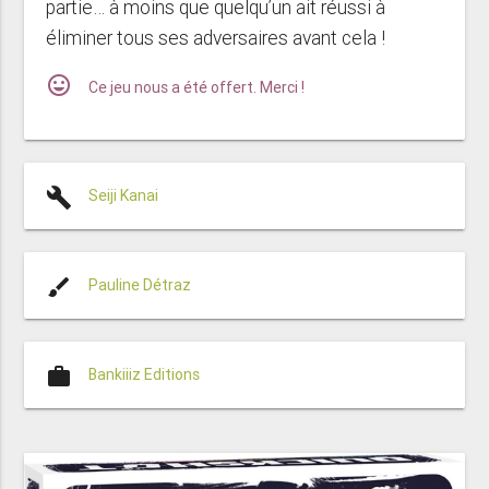
partie… à moins que quelqu’un ait réussi à
éliminer tous ses adversaires avant cela !
mood
Ce jeu nous a été offert. Merci !
build
Seiji Kanai
brush
Pauline Détraz
work
Bankiiiz Editions