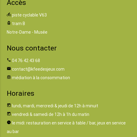
Accès
directions_bike
piste cyclable V63
tram
tram B
Notre-Dame - Musée
Nous contacter
phone
04 76 42 43 68
email
contact@kfeedesjeux.com
balance
médiation à la consommation
Horaires
today
lundi, mardi, mercredi & jeudi de 12h à minuit
today
vendredi & samedi de 12h à 1h du matin
watch_later
le midi: restauration en service à table / bar, jeux en service
au bar