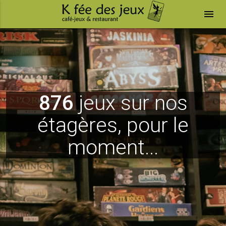
menu
876
jeux sur nos
étagères, pour le
moment...