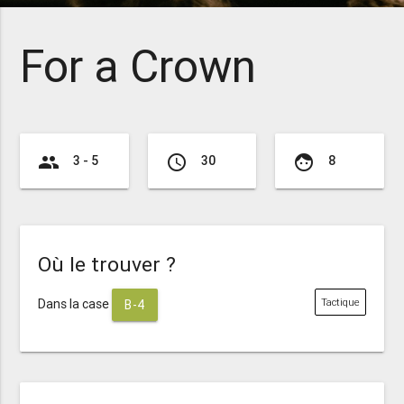
For a Crown
group
access_time
face
3 - 5
30
8
Où le trouver ?
Dans la case
Tactique
B-4