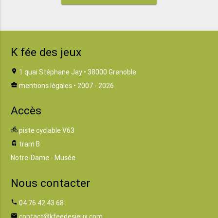
K fée des jeux
location_on
1 quai Stéphane Jay • 38000 Grenoble
business_center
mentions légales
• 2007 - 2026
Accès
directions_bike
piste cyclable V63
tram
tram B
Notre-Dame - Musée
Nous contacter
phone
04 76 42 43 68
email
contact@kfeedesjeux.com