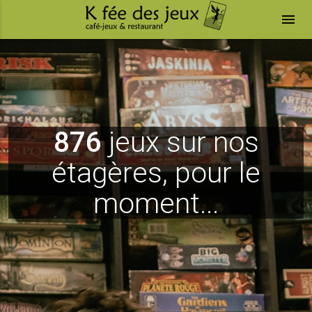
menu
876
jeux sur nos
étagères, pour le
moment...