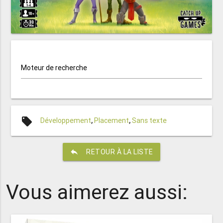
Moteur de recherche
local_offer
Développement
,
Placement
,
Sans texte
reply
RETOUR À LA LISTE
Vous aimerez aussi: