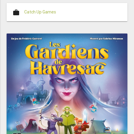
work
Catch Up Games