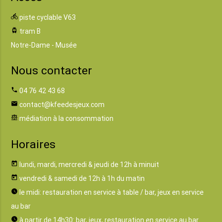
directions_bike
piste cyclable V63
tram
tram B
Notre-Dame - Musée
Nous contacter
phone
04 76 42 43 68
email
contact@kfeedesjeux.com
balance
médiation à la consommation
Horaires
today
lundi, mardi, mercredi & jeudi de 12h à minuit
today
vendredi & samedi de 12h à 1h du matin
watch_later
le midi: restauration en service à table / bar, jeux en service
au bar
watch_later
à partir de 14h30: bar, jeux, restauration en service au bar