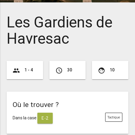
Les Gardiens de
Havresac
group
access_time
face
1 - 4
30
10
Où le trouver ?
Dans la case
Tactique
E-2