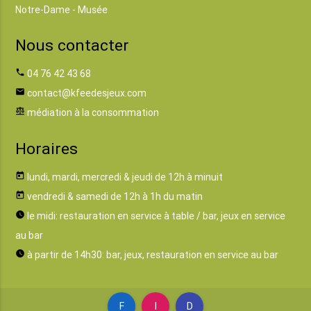
Notre-Dame - Musée
Nous contacter
phone
04 76 42 43 68
email
contact@kfeedesjeux.com
balance
médiation à la consommation
Horaires
today
lundi, mardi, mercredi & jeudi de 12h à minuit
today
vendredi & samedi de 12h à 1h du matin
watch_later
le midi: restauration en service à table / bar, jeux en service
au bar
watch_later
à partir de 14h30: bar, jeux, restauration en service au bar
F
I
D