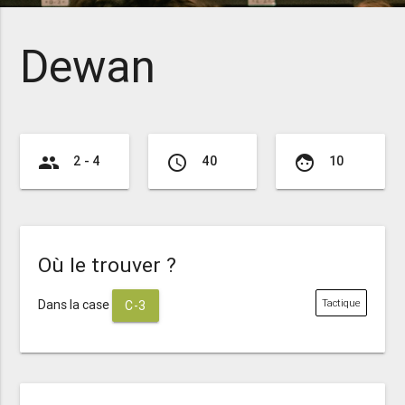
Dewan
group
access_time
face
2 - 4
40
10
Où le trouver ?
Dans la case
Tactique
C-3