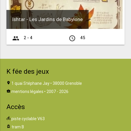
Ishtar - Les Jardins de Babylone
group
access_time
2 - 4
45
K fée des jeux
location_on
1 quai Stéphane Jay • 38000 Grenoble
business_center
mentions légales
• 2007 - 2026
Accès
directions_bike
piste cyclable V63
tram
tram B