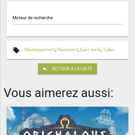
Moteur de recherche
local_offer
Développement
,
Placement
,
Sans texte
,
Tuiles
reply
RETOUR À LA LISTE
Vous aimerez aussi: