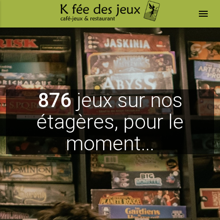
menu
876
jeux sur nos
étagères, pour le
moment...