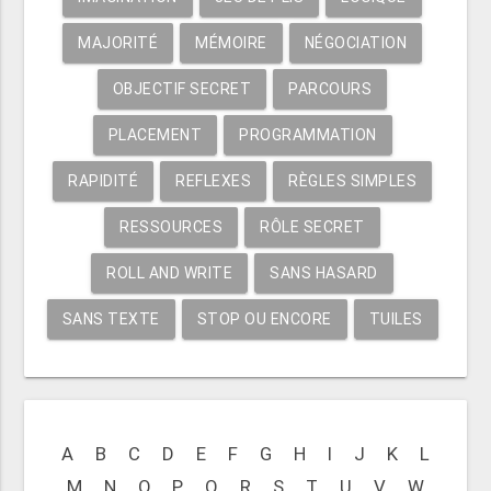
MAJORITÉ
MÉMOIRE
NÉGOCIATION
OBJECTIF SECRET
PARCOURS
PLACEMENT
PROGRAMMATION
RAPIDITÉ
REFLEXES
RÈGLES SIMPLES
RESSOURCES
RÔLE SECRET
ROLL AND WRITE
SANS HASARD
SANS TEXTE
STOP OU ENCORE
TUILES
A
B
C
D
E
F
G
H
I
J
K
L
M
N
O
P
Q
R
S
T
U
V
W