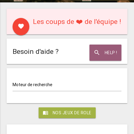
Les coups de ❤️ de l'équipe !
favorite
Besoin d'aide ?
search
HELP !
Moteur de recherche
menu_book
NOS JEUX DE ROLE