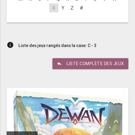
X
Y
Z
#
info
Liste des jeux rangés dans la case: C - 3
reply
LISTE COMPLÈTE DES JEUX