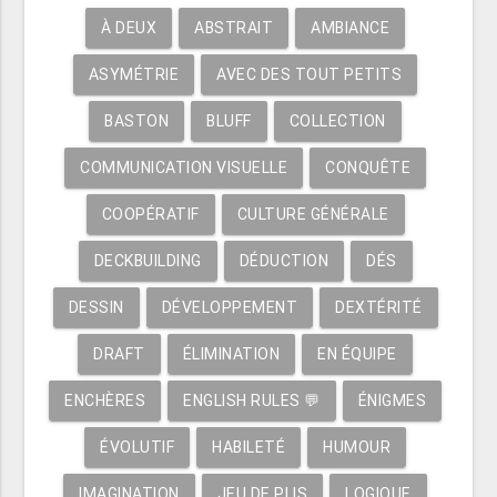
À DEUX
ABSTRAIT
AMBIANCE
ASYMÉTRIE
AVEC DES TOUT PETITS
BASTON
BLUFF
COLLECTION
COMMUNICATION VISUELLE
CONQUÊTE
COOPÉRATIF
CULTURE GÉNÉRALE
DECKBUILDING
DÉDUCTION
DÉS
DESSIN
DÉVELOPPEMENT
DEXTÉRITÉ
DRAFT
ÉLIMINATION
EN ÉQUIPE
ENCHÈRES
ENGLISH RULES 💬
ÉNIGMES
ÉVOLUTIF
HABILETÉ
HUMOUR
IMAGINATION
JEU DE PLIS
LOGIQUE