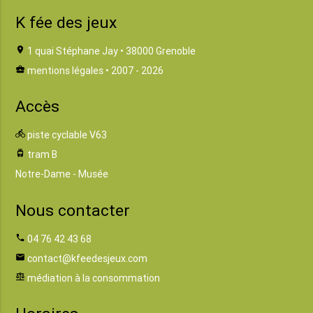
K fée des jeux
location_on
1 quai Stéphane Jay • 38000 Grenoble
business_center
mentions légales
• 2007 - 2026
Accès
directions_bike
piste cyclable V63
tram
tram B
Notre-Dame - Musée
Nous contacter
phone
04 76 42 43 68
email
contact@kfeedesjeux.com
balance
médiation à la consommation