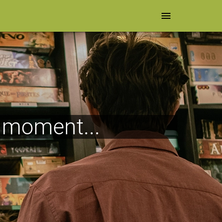
menu
e moment...