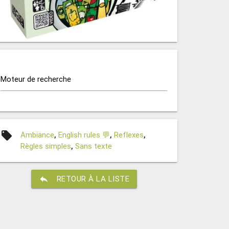
Moteur de recherche
local_offer
Ambiance
,
English rules 💬
,
Reflexes
,
Règles simples
,
Sans texte
reply
RETOUR À LA LISTE