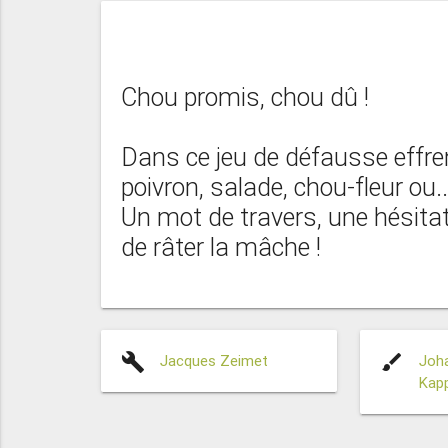
Chou promis, chou dû !
Dans ce jeu de défausse effren
poivron, salade, chou-fleur ou.
Un mot de travers, une hésita
de râter la mâche !
build
brush
Jacques Zeimet
Joha
Kapp