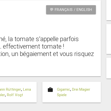
💬 FRANÇAIS / ENGLISH
é, la tomate s'appelle parfois
.. effectivement tomate !
tion, un bégaiement et vous risquez
work
nn Rüttinger
,
Lena
Gigamic
,
Drei Magier
ler
,
Rolf Vogt
Spiele