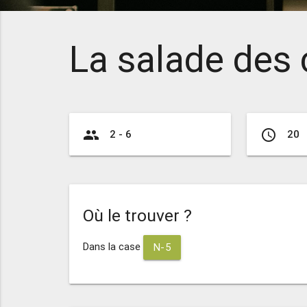
La salade des 
group
access_time
2 - 6
20
Où le trouver ?
Dans la case
N-5