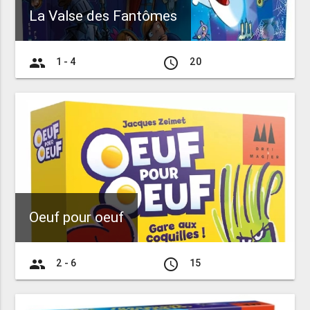
La Valse des Fantômes
group
access_time
1 - 4
20
Oeuf pour oeuf
group
access_time
2 - 6
15