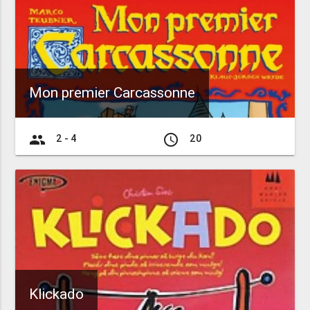
Mon premier Carcassonne
group
access_time
2 - 4
20
Klickado