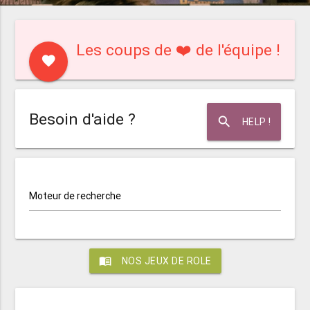
Les coups de ❤️ de l'équipe !
favorite
Besoin d'aide ?
search
HELP !
Moteur de recherche
menu_book
NOS JEUX DE ROLE