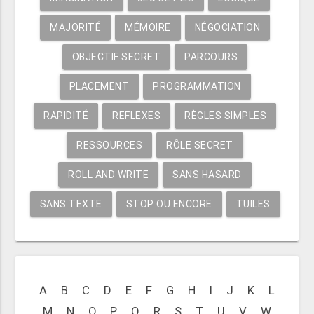
MAJORITÉ
MÉMOIRE
NÉGOCIATION
OBJECTIF SECRET
PARCOURS
PLACEMENT
PROGRAMMATION
RAPIDITÉ
REFLEXES
RÈGLES SIMPLES
RESSOURCES
RÔLE SECRET
ROLL AND WRITE
SANS HASARD
SANS TEXTE
STOP OU ENCORE
TUILES
A
B
C
D
E
F
G
H
I
J
K
L
M
N
O
P
Q
R
S
T
U
V
W