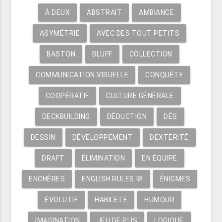
À DEUX
ABSTRAIT
AMBIANCE
ASYMÉTRIE
AVEC DES TOUT PETITS
BASTON
BLUFF
COLLECTION
COMMUNICATION VISUELLE
CONQUÊTE
COOPÉRATIF
CULTURE GÉNÉRALE
DECKBUILDING
DÉDUCTION
DÉS
DESSIN
DÉVELOPPEMENT
DEXTÉRITÉ
DRAFT
ÉLIMINATION
EN ÉQUIPE
ENCHÈRES
ENGLISH RULES 💬
ÉNIGMES
ÉVOLUTIF
HABILETÉ
HUMOUR
IMAGINATION
JEU DE PLIS
LOGIQUE