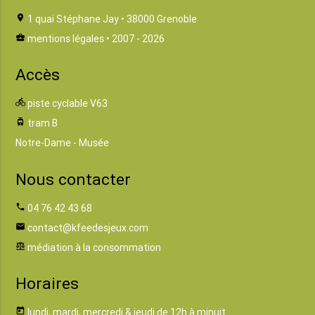
location_on
1 quai Stéphane Jay • 38000 Grenoble
business_center
mentions légales
• 2007 - 2026
Accès
directions_bike
piste cyclable V63
tram
tram B
Notre-Dame - Musée
Nous contacter
phone
04 76 42 43 68
email
contact@kfeedesjeux.com
balance
médiation à la consommation
Horaires
today
lundi, mardi, mercredi & jeudi de 12h à minuit