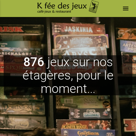
menu
876
jeux sur nos
étagères, pour le
moment...