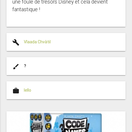
une foule de trésors Disney et cela devient
fantastique !
build
Vlaada Chvàtil
brush
?
work
Iello