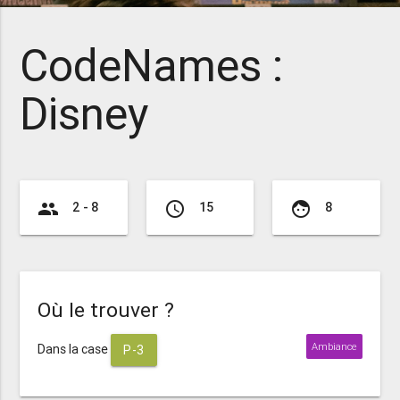
CodeNames :
Disney
group
access_time
face
2 - 8
15
8
Où le trouver ?
Ambiance
Dans la case
P-3