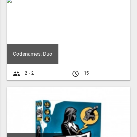
Codenames: Duo
group
access_time
2 - 2
15