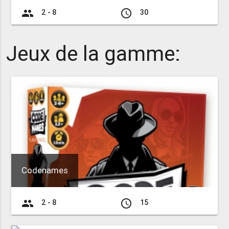
group
access_time
2 - 8
30
Jeux de la gamme:
Codenames
group
access_time
2 - 8
15