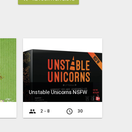
Unstable Unicorns NSFW
group
access_time
2 - 8
30