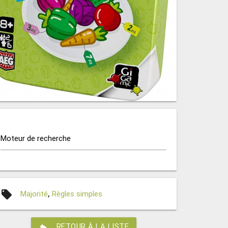
Moteur de recherche
local_offer
Majorité
,
Règles simples
reply
RETOUR À LA LISTE