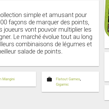
collection simple et amusant pour
 100 façons de marquer des points,
s joueurs vont pouvoir multiplier les
gner. Le marché évolue tout au long
eilleurs combinaisons de légumes et
eilleur salade de points.
work
n Mangini
Flatout Games
,
Gigamic