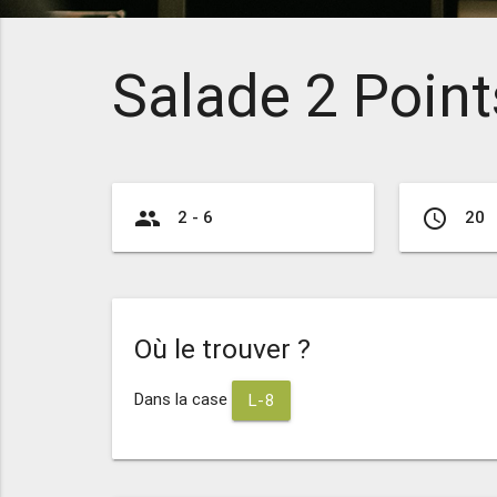
Salade 2 Point
group
access_time
2 - 6
20
Où le trouver ?
Dans la case
L-8