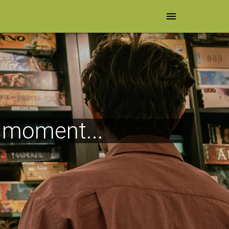
menu
e moment...