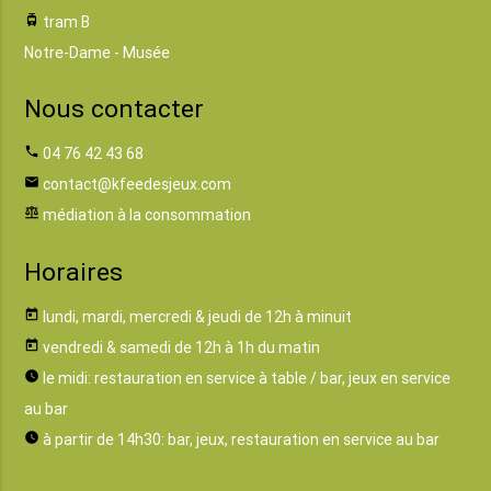
tram
tram B
Notre-Dame - Musée
Nous contacter
phone
04 76 42 43 68
email
contact@kfeedesjeux.com
balance
médiation à la consommation
Horaires
today
lundi, mardi, mercredi & jeudi de 12h à minuit
today
vendredi & samedi de 12h à 1h du matin
watch_later
le midi: restauration en service à table / bar, jeux en service
au bar
watch_later
à partir de 14h30: bar, jeux, restauration en service au bar