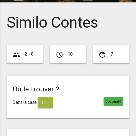
Similo Contes
group
access_time
face
2 - 8
10
7
Où le trouver ?
Coopératif
Dans la case
L-1