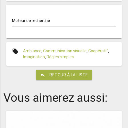
Moteur de recherche
local_offer
Ambiance
,
Communication visuelle
,
Coopératif
,
Imagination
,
Règles simples
reply
RETOUR À LA LISTE
Vous aimerez aussi: