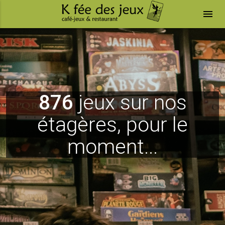
menu
876
jeux sur nos
étagères, pour le
moment...