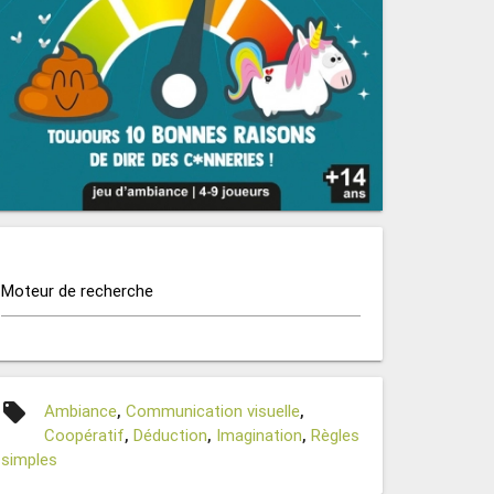
Moteur de recherche
local_offer
Ambiance
,
Communication visuelle
,
Coopératif
,
Déduction
,
Imagination
,
Règles
simples