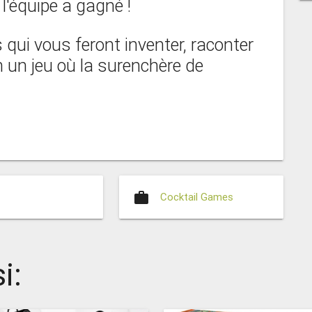
 l'équipe a gagné !
 qui vous feront inventer, raconter
n un jeu où la surenchère de
work
Cocktail Games
i: