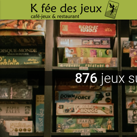
876
jeux s