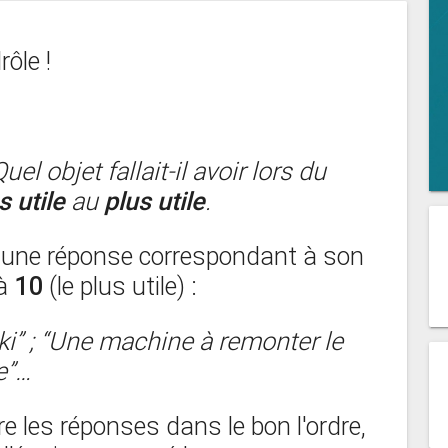
ôle !
uel objet fallait-il avoir lors du
 utile
au
plus utile
.
 une réponse correspondant à son
 à
10
(le plus utile) :
i” ; “
Une machine à remonter le
e”…
re les réponses dans le bon l'ordre,