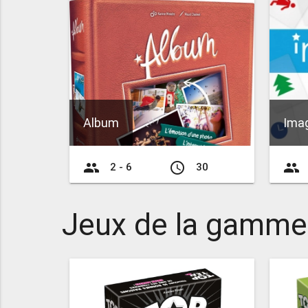
Album
Ima
group
access_time
group
2 - 6
30
Jeux de la gamme