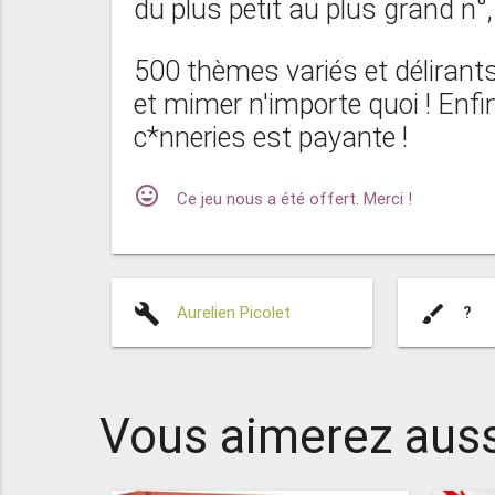
du plus petit au plus grand n°,
500 thèmes variés et délirants
et mimer n'importe quoi ! Enfi
c*nneries est payante !
mood
Ce jeu nous a été offert. Merci !
build
brush
Aurelien Picolet
?
Vous aimerez auss