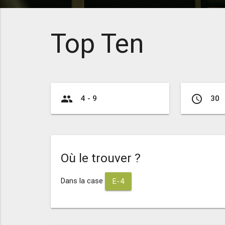
Top Ten
group
access_time
4 - 9
30
Où le trouver ?
Dans la case
E-4