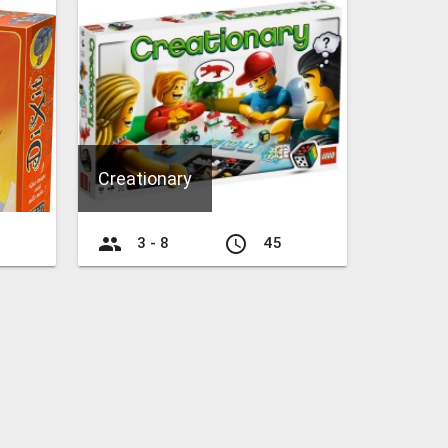
Creationary
group
access_time
3 - 8
45