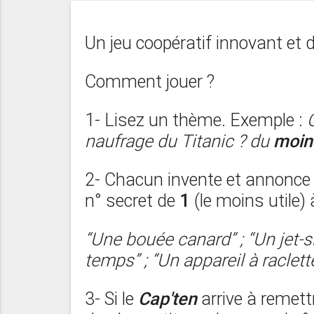
Un jeu coopératif innovant et dr
Comment jouer ?
1- Lisez un thème. Exemple :
Q
naufrage du Titanic ? du
moins
2- Chacun invente et annonce
n° secret de
1
(le moins utile)
“Une bouée canard” ; “
Un jet-sk
temps” ; “
Un appareil à raclett
3- Si le
Cap'ten
arrive à remett