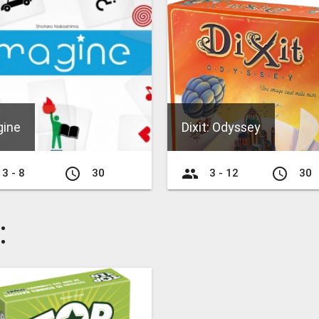
gine
Dixit: Odyssey
access_time
group
access_time
3 - 8
30
3 - 12
30
: