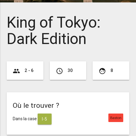
King of Tokyo:
Dark Edition
group
access_time
face
2 - 6
30
8
Où le trouver ?
Baston
Dans la case
I-5