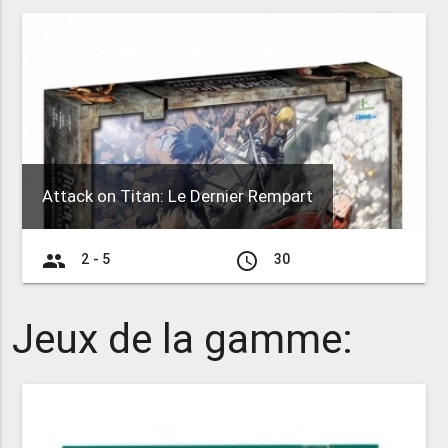
Attack on Titan: Le Dernier Rempart
group
access_time
2 - 5
30
Jeux de la gamme: