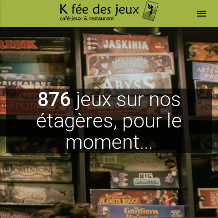
menu
876
jeux sur nos
étagères, pour le
moment...