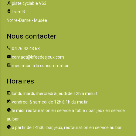
directions_bike
piste cyclable V63
tram
tram B
Notre-Dame - Musée
Nous contacter
phone
04 76 42 43 68
email
contact@kfeedesjeux.com
balance
médiation à la consommation
Horaires
today
lundi, mardi, mercredi & jeudi de 12h à minuit
today
vendredi & samedi de 12h à 1h du matin
watch_later
le midi: restauration en service à table / bar, jeux en service
au bar
watch_later
à partir de 14h30: bar, jeux, restauration en service au bar