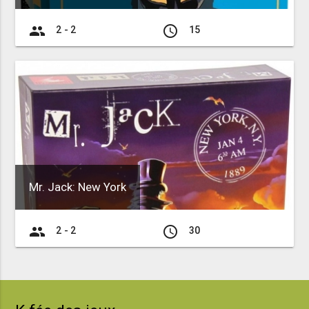
group
access_time
2 - 2
15
Mr. Jack: New York
group
access_time
2 - 2
30