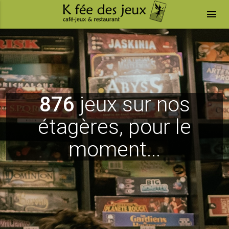
menu
876
jeux sur nos
étagères, pour le
moment...