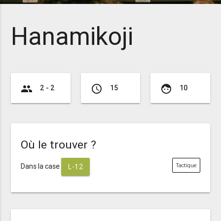
Hanamikoji
group
access_time
face
2 - 2
15
10
Où le trouver ?
Dans la case
Tactique
L-12