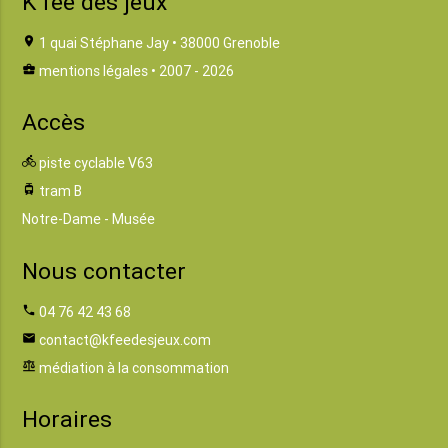
K fée des jeux
location_on
1 quai Stéphane Jay • 38000 Grenoble
business_center
mentions légales
• 2007 - 2026
Accès
directions_bike
piste cyclable V63
tram
tram B
Notre-Dame - Musée
Nous contacter
phone
04 76 42 43 68
email
contact@kfeedesjeux.com
balance
médiation à la consommation
Horaires