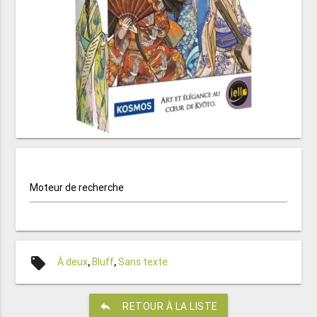
Moteur de recherche
local_offer
À deux
,
Bluff
,
Sans texte
reply
RETOUR À LA LISTE