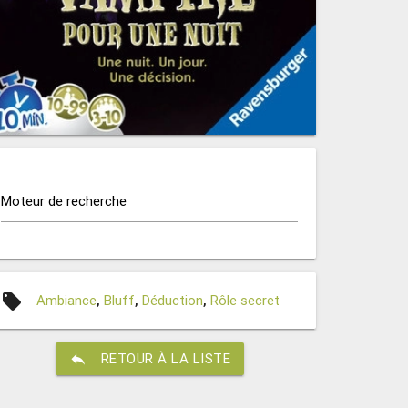
Moteur de recherche
local_offer
Ambiance
,
Bluff
,
Déduction
,
Rôle secret
reply
RETOUR À LA LISTE