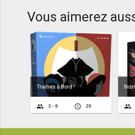
Vous aimerez auss
Traitres à Bord !
Nos
group
access_time
group
3 - 8
20