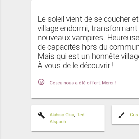
Le soleil vient de se coucher 
village endormi, transformant p
nouveaux vampires. Heureusem
de capacités hors du commun
Mais qui est un honnête village
À vous de le découvrir !
mood
Ce jeu nous a été offert. Merci !
build
brush
Akihisa Okui
,
Ted
Gus
Alspach