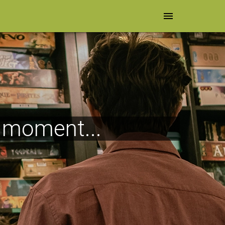
menu
e moment...