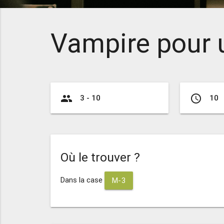
Vampire pour 
group
access_time
3 - 10
10
Où le trouver ?
Dans la case
M-3