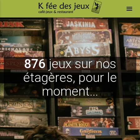
menu
876
jeux sur nos
étagères, pour le
moment...