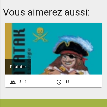
Vous aimerez aussi:
Piratatak
group
access_time
2 - 4
15