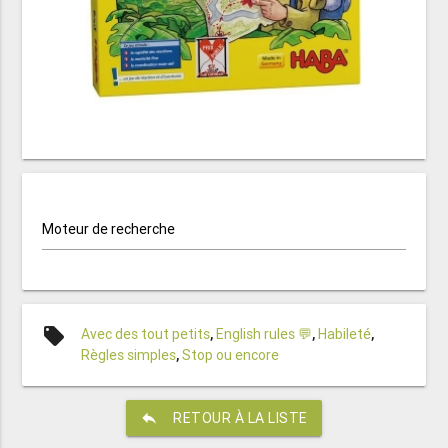
Moteur de recherche
local_offer
Avec des tout petits
,
English rules 💬
,
Habileté
,
Règles simples
,
Stop ou encore
reply
RETOUR À LA LISTE