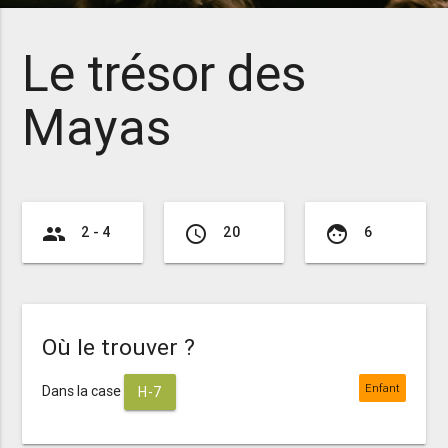
Le trésor des
Mayas
group
access_time
face
2 - 4
20
6
Où le trouver ?
Enfant
Dans la case
H-7