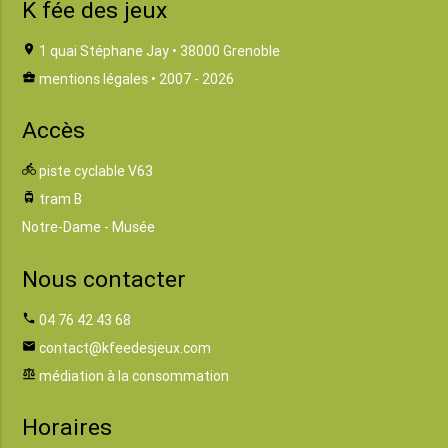
K fée des jeux
location_on
1 quai Stéphane Jay • 38000 Grenoble
business_center
mentions légales
• 2007 - 2026
Accès
directions_bike
piste cyclable V63
tram
tram B
Notre-Dame - Musée
Nous contacter
phone
04 76 42 43 68
email
contact@kfeedesjeux.com
balance
médiation à la consommation
Horaires