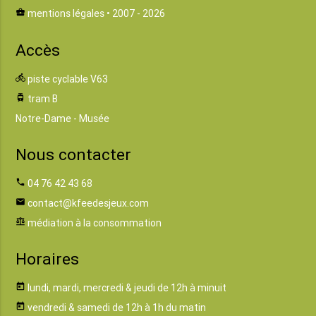
business_center
mentions légales
• 2007 - 2026
Accès
directions_bike
piste cyclable V63
tram
tram B
Notre-Dame - Musée
Nous contacter
phone
04 76 42 43 68
email
contact@kfeedesjeux.com
balance
médiation à la consommation
Horaires
today
lundi, mardi, mercredi & jeudi de 12h à minuit
today
vendredi & samedi de 12h à 1h du matin