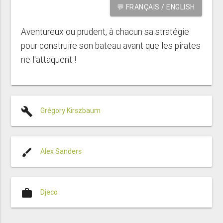
💬 FRANÇAIS / ENGLISH
Aventureux ou prudent, à chacun sa stratégie
pour construire son bateau avant que les pirates
ne l'attaquent !
build
Grégory Kirszbaum
brush
Alex Sanders
work
Djeco