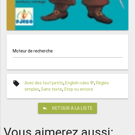
Moteur de recherche
local_offer
Avec des tout petits
,
English rules 💬
,
Règles
simples
,
Sans texte
,
Stop ou encore
reply
RETOUR À LA LISTE
Vous aimerez aussi: