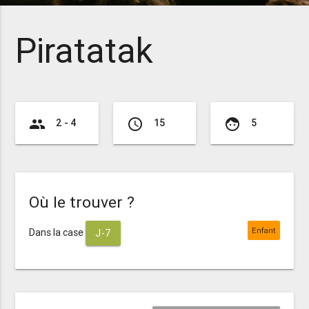
Piratatak
group
access_time
face
2 - 4
15
5
Où le trouver ?
Enfant
Dans la case
J-7