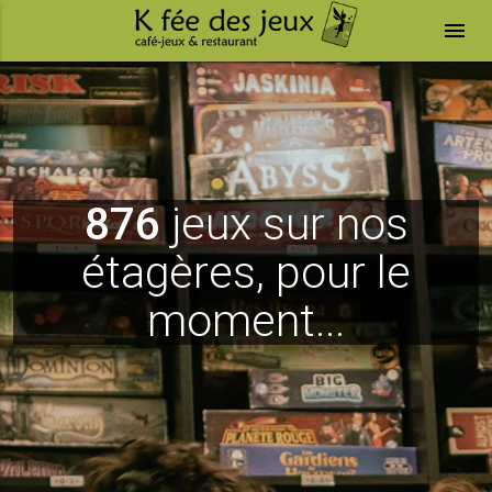
menu
876
jeux sur nos
étagères, pour le
moment...