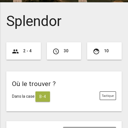
Splendor
group
access_time
face
2 - 4
30
10
Où le trouver ?
Dans la case
Tactique
B-4