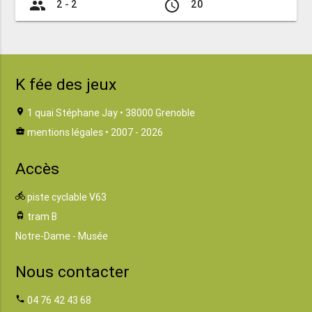
group
access_time
2 - 2
20
K fée des jeux
location_on
1 quai Stéphane Jay • 38000 Grenoble
business_center
mentions légales
• 2007 - 2026
Accès
directions_bike
piste cyclable V63
tram
tram B
Notre-Dame - Musée
Nous contacter
phone
04 76 42 43 68