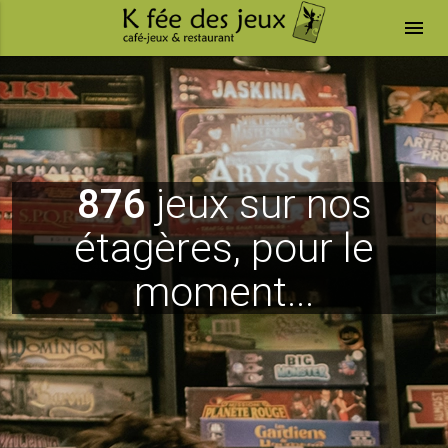
menu
876
jeux sur nos
étagères, pour le
moment...