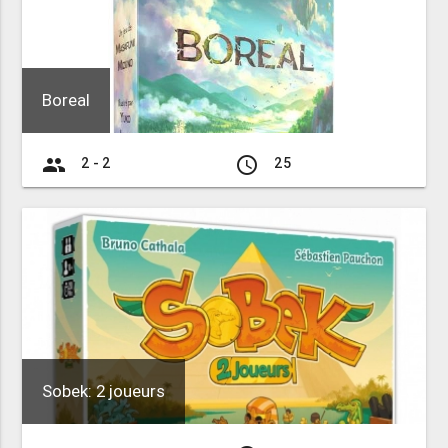
Boreal
group
access_time
2 - 2
25
Sobek: 2 joueurs