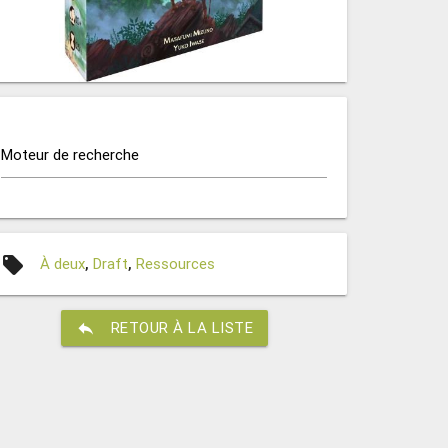
Moteur de recherche
local_offer
À deux
,
Draft
,
Ressources
reply
RETOUR À LA LISTE