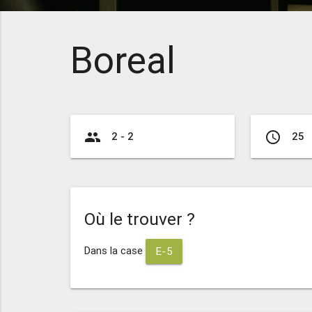
Boreal
group
access_time
2 - 2
25
Où le trouver ?
Dans la case
E-5