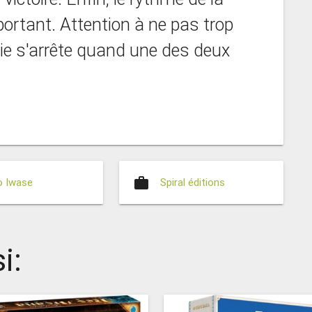
ortant. Attention à ne pas trop
tie s'arrête quand une des deux
work
o Iwase
Spiral éditions
i: