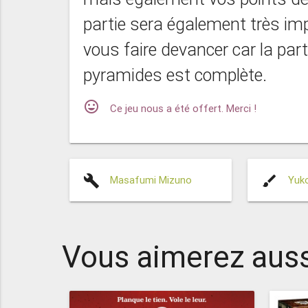
partie sera également très imp
vous faire devancer car la par
pyramides est complète.
mood
Ce jeu nous a été offert. Merci !
build
brush
Masafumi Mizuno
Yuk
Vous aimerez auss