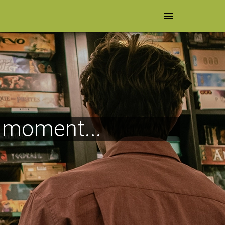
menu
e moment...