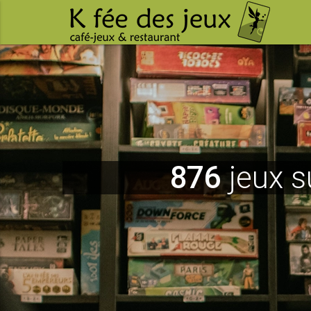
876
jeux s